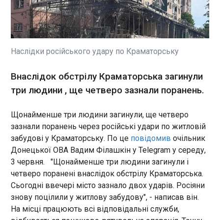
Двоє науковців із урядової
Нагадаємо, 25 травня росіяни скинули на
лабораторії США опинилися
Краматорськ дві авіабомби , внаслідок чого
під слідством за підозрою в
постраждали 11 людей. Продавчиня мілітарі-
контрабанді зразків вірусу
магазину допомагала РФ бомбардувати
віспи мавп з Африки та
Краматорськ
Наслідки російського удару по Краматорську
надання неправдивих
ЧИТАТЬ
свідчень. Про це повідомляє
CNN. У федедальному суді
Внаслідок обстрілу Краматорська загинули
Детройта відкрито
Вперше показано українську ракету проти
три людини , ще четверо зазнали поранень.
кримінальне провадження
балістики
щодо 53-річного Вінсента
22:48:48
Щонайменше три людини загинули, ще четверо
Манстера, який очолює
В Україні провели випробування ракети FP-7.X,
дослідницьку групу з вірусної
зазнали поранень через російські удари по житловій
яка ляже в основу антибалістичної системи
екології у престижній
забудові у Краматорську. По це
повідомив
очільник
Freya. Про це повідомила технічний директор
лабораторії Rocky Mountain
Донецької ОВА Вадим Філашкін у Telegram у середу,
компанії Ірини Терех Fire Point у Facebook в
Laboratory у Гемілтоні (штат
3 червня. "Щонайменше три людини загинули і
середу, 3 червня. "На днях ми зробили
Монтана), та його 38-річного
надзвичайно важливе випробування: повністю
четверо поранені внаслідок обстрілу Краматорська.
ЧИТАТЬ
колеги Клода Кве. Манстер
керований маневровий польот ракети FP-7.X, що
Сьогодні ввечері місто зазнало двох ударів. Росіяни
та Кве були зупинені у
ляже в основу майбутнього протибалістичного
знову поцілили у житлову забудову", - написав він.
Детройтському
перехоплювача Freya", – написала вона.
Зеленський припустив "кадрові висновки"
міжнародному аеропорту в
На місці працюють всі відповідальні служби,
через ППО
січні після перельоту з