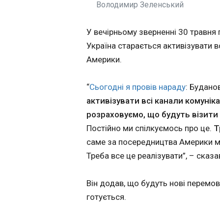
Володимир Зеленський
Зеленський обг
зміцнення украї
У вечірньому зверненні 30 травня
22:50:26
Україна старається активізувати в
Америки.
“
Сьогодні я провів нараду
: Будано
активізувати всі канали комунік
розраховуємо, що будуть візити
Постійно ми спілкуємось про це.
Т
саме за посередництва Америки м
Треба все це реалізувати”, – сказ
ЧИТАТЬ
Він додав, що будуть нові перемови
готується.
Чому поляки не