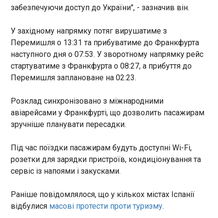
забезпечуючи доступ до України", - зазначив він.
21 особа. Росія звинуватила в ударі ЗСУ. Київ
США на Близькому Сході - ЗМІ
У Петербурзі дрони вразили нафтовий
удар заперечує. Генштаб ЗСУ заявив, що в
Старобільську було уражено один зі штабів
термінал - OSINT
У західному напрямку потяг вирушатиме з
22:48:44
російського підрозділу Рубікон . Москва
Перемишля о 13:31 та прибуватиме до Франкфурта
заявила, що у відповідь на атаку на
У російському Санкт-Петербурзі безпілотники
наступного дня о 07:53. У зворотному напрямку рейс
Старобільськ РФ почне завдавати "системних
атакували нафтовий термінал, спричинивши
стартуватиме з Франкфурта о 08:27, а прибуття до
послідовних ударів" по Києву . Такого удару в
масштабну пожежу. Інцидент стався вночі проти
Перемишля заплановане на 02:23.
Україні зараз очікують найближчим часом. Про
середи, 3 червня. Про вибухи й густий чорний
нього попереджає й президент Володимир
дим, який було видно з кількох районів міста,
Зеленський .
Розклад синхронізовано з міжнародними
повідомили місцеві пабліки. Вогонь охопив
ЧИТАТЬ
авіарейсами у Франкфурті, що дозволить пасажирам
резервуари терміналу, розташованого у Вугільній
гавані. Губернатор міста Олександр Бєглов
зручніше планувати пересадки.
підтвердив, що по місту було здійснено атаку
У Німеччині вилучили рекордні вісім тонн
безпілотників, зазначивши, що ППО нібито збила
кокаїну
Під час поїздки пасажирам будуть доступні Wi-Fi,
три дрони над Санкт-Петербургом, пише
22:48:42
розетки для зарядки пристроїв, кондиціонування та
Telegram-канал Астра . Точні масштаби
сервіс із напоями і закусками.
Німецькі митники вилучили вісім тонн кокаїну у
пошкоджень і дані про постраждалих наразі
порту Вільгельмсгафен. Вартість партії оцінюють
встановлюються.
приблизно у 500 млн євро. Про це повідомляє
Раніше повідомлялося, що у кількох містах Іспанії
Bild у середе, 3 червня. Операцію провели ще на
відбулися
масові протести проти туризму
.
початку лютого, однак інформацію