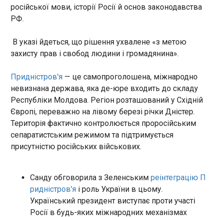
російської мови, історії Росії й основ законодавства
23:50:00
РФ.
Двоє людей постраждали внаслідок атаки
російських БпЛА на Харків та село Котляри. Про
це увечері в п’ятницю, 15 травня, повідомили в
В указі йдеться, що рішення ухвалене «з метою
МВС. "Ворог атакував обласний центр та
захисту прав і свобод людини і громадянина».
передмістя. Найбільше займання сталося на
цивільному підприємстві в селі Котляри
Придністров'я
— це самопроголошена, міжнародно
Харківського району - горіла складська будівля",
ЧИТАТЬ
невизнана держава, яка де-юре входить до складу
- йдеться у повідомленні.
Республіки Молдова. Регіон розташований у Східній
Європі, переважно на лівому березі річки Дністер.
Смертельне ДТП у Дніпрі: авто влетіло у
Територія фактично контролюється проросійським
зупинку транспорту
сепаратистським режимом та підтримується
23:27:00
присутністю російських військових.
У Дніпрі увечері в п’ятницю 15 травня сталося
зіткнення двох автомобілів, після чого один з
них на швидкості в’їхав у зупинку громадського
Санду обговорила з Зеленським
реінтеграцію П
транспорту. Одна жінка загинула, є постраждалі,
ридністров'я
і роль України в цьому.
повідомили у поліції.
Український президент виступає проти участі
ЧИТАТЬ
Росії в будь-яких міжнародних механізмах