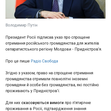
Ізраїль та Іран, за
посередництва США,
домовилися про 45-денне
продовження угоди про
припинення воєнних дій. Про
Володимир Путін
це заявили в Державному
ЧИТАТЬ
департаменті США .
Переговорний процес
Президент Росії підписав указ про спрощене
відновиться 2 та 3 червня. А
отримання російського громадянства для жителів
Фронт проти країн НАТО. Загроза з Білорусі
вже 29 травня в Пентагоні
23:51:47
сепаратистського регіону Молдови - Придністров’я.
відбудуться переговори з
Президент Володимир Зеленський повідомив,
питань безпеки за участю
що Росія продовжує спроби втягнути Білорусь у
Про це пише
Радіо Свобода
військових делегацій обох
війну, зокрема, ймовірно, з метою здійснення
країн.
операції проти однієї з країн НАТО. Президент
Згідно з указом, право на спрощене отримання
зазначив, що Україна продовжує фіксувати
громадянства отримали повнолітні іноземні
російські намагання більше втягнути Білорусь у
громадяни й особи без громадянства, які постійно
війну.
ЧИТАТЬ
проживають у Придністров’ї.
Для них
скасовуються вимоги
про п’ятирічне
Росіяни атакували Харківщину дронами, є
проживання в Росії, підтвердження знання
постраждалі