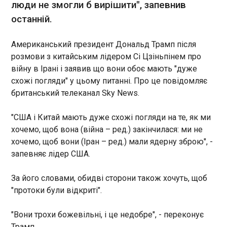
люди не змогли б вирішити", запевнив
09:41:45
останній.
Китайський лідер Сі Цзіньпін пообіцяв надіслати
американському президенту Дональду Трампу
насіння троянд. Про це Трамп сказав у п’ятницю,
Американський президент Дональд Трамп після
15 травня, передає Sky News , пише
розмови з китайським лідером Сі Цзіньпінем про
"Європейська правда". За словами Трампа, Сі
війну в Ірані і заявив що вони обоє мають "дуже
сказав це після того, як раніше лідери обох
схожі погляди" у цьому питанні. Про це повідомляє
країн близько 10 хвилин прогулювалися садами
ЧИТАТЬ
британський телеканал Sky News.
в закритому урядовому комплексі Чжуннаньхай
у Пекіні.
"США і Китай мають дуже схожі погляди на те, як ми
ЄС готує умови для кредиту Києву на €90
хочемо, щоб вона (війна – ред.) закінчилася: ми не
млрд - ЗМІ
хочемо, щоб вони (Іран – ред.) мали ядерну зброю", -
09:29:35
запевняє лідер США.
Євросоюз готується затвердити умови кредиту
Україні у розмірі 90 млрд євро вже в понеділок,
За його словами, обидві сторони також хочуть, щоб
18 травня, що наблизить отримання першого
траншу на суму понад 9 млрд євро у червні. Про
"протоки були відкриті".
це повідомляє Politico.
ЧИТАТЬ
"Вони трохи божевільні, і це недобре", - переконує
Трамп.