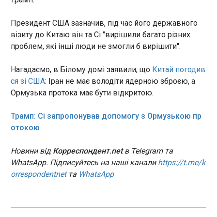
Уряд Естонії розглядає три сценарії участі в
Президент США зазначив, під час його державного
місії в Ормузькій протоці
візиту до Китаю він та Сі "вирішили багато різних
09:28:21
проблем, які інші люди не змогли б вирішити".
Естонський уряд розглядає різні варіанти того,
як допомогти із убезпеченням свободи
Нагадаємо, в Білому домі заявили, що
Китай погодив
судноплавства в Ормузькій протоці. Про це
ся зі США
: Іран не має володіти ядерною зброєю, а
пише ERR , передає "Європейська правда". Уряд
Естонії розглядає три варіанти місії в Ормузькій
Ормузька протока має бути відкритою.
протоці: відправлення штабних офіцерів,
ЧИТАТЬ
екіпажів безпілотних підводних апаратів або
Трамп: Сі запропонував допомогу з Ормузькою пр
тральника.
отокою
Президент Фінляндії – про БпЛА біля
Гельсінкі: прямої військової загрози немає
Новини від
Корреспондент.net
в Telegram та
09:20:03
WhatsApp. Підписуйтесь на наші канали
https://t.me/k
Президент Фінляндії Александр Стубб заявив
orrespondentnet
та
WhatsApp
про відсутність прямої військової загрози для
країни після того як у повітряному просторі
столичного регіону зафіксували невідомий
безпілотник. Про це він написав в Х, передає