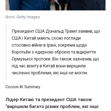
Уряд Португалії, що складається з
правоцентристської меншості, у четвер
продовжив реалізацію свого плану реформи
Фото: Getty Images
ринку праці, оприлюднивши дещо
доопрацьований проєкт закону після того, як
ЧИТАТЬ
Президент США Дональд Трамп заявив, що
переговори з профспілками зірвалися,
сподіваючись отримати схвалення парламенту
США і Китай мають схожі погляди
за підтримки ультраправих.
Греція чекає від України пояснень щодо
стосовно війни в Ірані, зокрема щодо
знайденого морського дрона
боротьби з ядерною зброєю та відкриття
09:44:03
Ормузької протоки. Він також зазначив, що
Греція все ще не має пояснень від представників
під час візиту в Китай вони вирішили
Міністерства оборони України стосовно
гіпотетично "українського" морського дрона,
численні проблеми, які інші не могли.
виявленого тиждень тому в грецьких водах. Про
це заявив у четвер міністр оборони Греції Нікос
Cocoon AI Summary
Дендіас, повідомляє Ekathimerini.
ЧИТАТЬ
Лідер Китаю та президент США також
Трамп попросив у Сі троянди для Розарію
"вирішили багато різних проблем, які інші
Білого дому