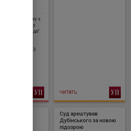
лорусі у зв’язку з
 країни вночі у
имчасового
учий протест у
 країни вночі 13
ЧИТАТЬ
ів НКРЕКП
Суд арештував
 слідчі дії -
Дубінського за новою
підозрою