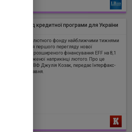
Ь
тує перегляд кредитної програми для України
8
Міжнародного валютного фонду найближчими тижнями
 до України для першого перегляду нової
ічної програми розширеного фінансування EFF на 8,1
ларів, затвердженої наприкінці лютого. Про це
 речниця МВФ Джулія Козак, передає Інтерфакс-
 в четвер, 14 травня.
Ь