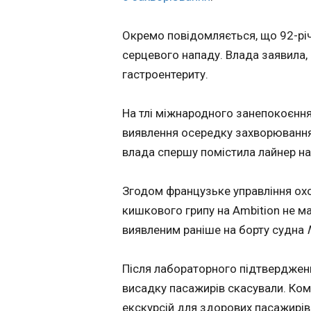
узяти Левандов
але утримання 
Окремо повідомляється, що 92-рі
в копійчину
19:32:35
серцевого нападу. Влада заявила,
Президент Порт
гастроентериту.
Віллаш-Боаш дав
оцінку чуткам про
Роберта Левандов
На тлі міжнародного занепокоєння
португальський к
виявлення осередку захворювання 
Чутки з’явилися у 
тим, що це літо п
влада спершу помістила лайнер на
польському форв
зміну статусу. Він 
Згодом французьке управління ох
вільним агентом. 
до майбутнього г
кишкового грипу на Ambition не ма
ЧИТАТЬ
цілком зрозумілий
виявленим раніше на борту судна
клуб стане наступ
професійній кар’єр
футболіста, цікав
Після лабораторного підтвердженн
«Євробачення-2
багатьох. Вислов
де й коли диви
висадку пасажирів скасували. Ком
чимало припущень
другий півфінал,
екскурсій для здорових пасажирі
Порту серед них.