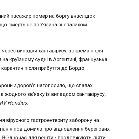
ські,
порушення повітряного простору
дасться
19:32:28
чний пасажир помер на борту внаслідок
Литва викликала тимчасового повіреного Бі
 що смерть не пов’язана зі спалахом
черговим порушенням повітряного простору
у Андре
середу. Про це повідомляє LRT , пише "Європейська правда".
 свою
В МЗС Литви повідомили, що викликали т
 перехід
повіреного Білорусі та висловили йому ріш
ські в
 через випадки хантавірусу, зокрема після
зв’язку з порушенням повітряного простору
луб.
на круїзному судні в Аргентині, французька
травня метеозондами.
зв’язку з
ринесе
 карантин після прибуття до Бордо.
арду
стане
орони здоров’я наголосило, що спалах
І інтерес
равця
є жодного зв’язку із випадком хантавірусу,
ЧИТАТЬ
. Який
MV Hondius.
ним у
і
ить
я вірусного гастроентериту заборону на
026»:
Польща і Німеччина у
У член
люють
тися
червні підпишуть
провели
панія повідомила про відновлення берегових
. І клуб
 у
оборонну угоду
заява
в. ВОдночас для решти - продовжують діяти
 Перша