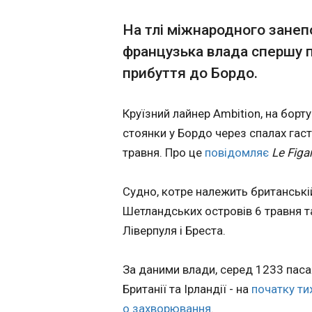
Хто замість Уг
На тлі міжнародного занеп
у переговорах 
французька влада спершу п
19:49:46
прибуття до Бордо.
Україна хоче відкрити вже 26 травня перший кластер у
перемовинах про вс
цього. Такі цитати
Круїзний лайнер Ambition, на борту
поширилися у ЗМІ 
стоянки у Бордо через спалах гас
справах в Брюссел
травня. Про це
повідомляє
Le Figa
Судно, котре належить британські
Шетландських островів 6 травня т
Ліверпуля і Бреста.
ЧИТАТЬ
За даними влади, серед 1233 паса
Британії та Ірландії - на
початку т
Порту був би р
о захворювання
.