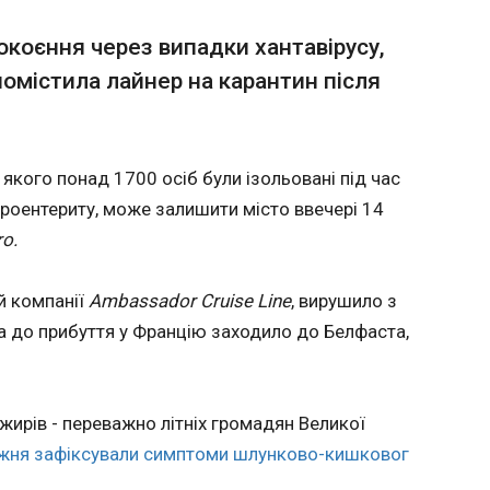
орщини? Пояснюємо, що відбувається
Ще тр
окоєння через випадки хантавірусу,
з ЄС та коли відкриють кластери
приєд
омістила лайнер на карантин після
кіберц
Альянс
19:39:4
туп до ЄС, а інші пʼять – невдовзі після
Албанія,
 українського міністра Андрія Сибіги
Швеція 
 якого понад 1700 осіб були ізольовані під час
після засідання Ради ЄС у закордонних
четвер 
троентериту, може залишити місто ввечері 14
і 11 травня. Причому цей пункт навіть
передо
включили у офіційне повідомлення МЗС .
ro.
з питан
кіберза
Про це 
й компанії
Ambassador Cruise Line
, вирушило з
повідомленні д
а до прибуття у Францію заходило до Белфаста,
сайті ц
"Європе
ЧИТАТ
жирів - переважно літніх громадян Великої
ижня зафіксували симптоми шлунково-кишковог
адий
Литва викликала дипломата Білорусі