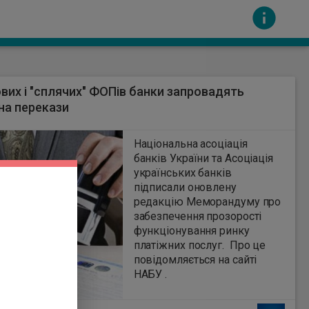
вих і "сплячих" ФОПів банки запровадять
 на перекази
1
Національна асоціація
банків України та Асоціація
українських банків
сть за вміст інших сайтів. Всі авторскі права
підписали оновлену
редакцію Меморандуму про
забезпечення прозорості
функціонування ринку
платіжних послуг. Про це
повідомляється на сайті
НАБУ .