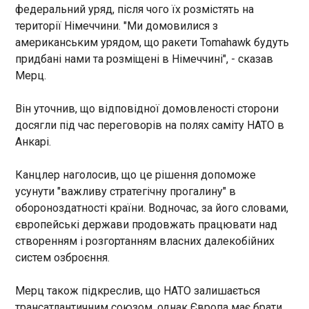
президент Дональд Трамп та
федеральний уряд, після чого їх розмістять на
роботи на ворога. Слідчі Служби безпеки
Курс гривні продовжує зміцнюватись відносно
інші високопосадовці уряду
території Німеччини. "Ми домовилися з
повідомили агентці про підозру у державній
долара і євро. Про це свідчать дані моніторингу
США.
зраді, вчиненій в умовах воєнного стану.
американським урядом, що ракети Tomahawk будуть
готівкового ринку у четвер, 9 липня. Так,
Зловмисниця перебуває під вартою без права
придбані нами та розміщені в Німеччині", - сказав
середній курс продажу долара впав на 9 копійок
внесення застави. Їй загрожує довічне
до 44,46 гривні. Курс продажу євро знизився на
Мерц.
позбавлення волі з конфіскацією майна.
2 копійки – 51,18 гривні.
Нагадаємо, суд призначив довічне ув'язнення
Він уточнив, що відповідної домовленості сторони
чоловіку , який допомагав російським військам
ЧИТАТЬ
досягли під час переговорів на полях саміту НАТО в
завдавати ударів по Херсону. Він передавав
Анкарі.
окупантам координати цивільних об'єктів і
оцінював наслідки атак. Хотів впливати на
Опитування показало шанси Ле Пен стати
енергетику України: затримано агента РФ
Канцлер наголосив, що це рішення допоможе
президенткою Франції
усунути "важливу стратегічну прогалину" в
12:10:31
обороноздатності країни. Водночас, за його словами,
За даними останнього опитування,
європейські держави продовжать працювати над
неформальна лідерка французького
створенням і розгортанням власних далекобійних
правопопульстського "Національного
об’єднання" Марін Ле Пен має велику
систем озброєння.
ймовірність перемоги у першому і другому турах
президентських виборів у Франції, запланованих
ЧИТАТЬ
Мерц також підкреслив, що НАТО залишається
на 2027 рік. Це підтверджують результати
трансатлантичним союзом, однак Європа має брати