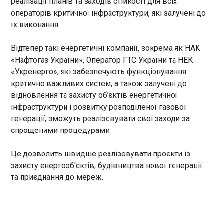
реалізації планів та заходів стійкості для всіх
правління Громадянської
вантажівок
операторів критичної інфраструктури, які залучені до
мережі «ОПОРА» Ольга
11:05:27
їх виконання.
Айвазовська.
Уряд оновив правила видачі водійських
посвідчень, повідомляє Міністерство внутрішніх
Відтепер такі енергетичні компанії, зокрема як НАК
справ. Відтепер посвідчення категорій А1, А, В,
«Нафтогаз України», Оператор ГТС України та НЕК
В1 та ВЕ (мотоцикли та легкові автомобілі)
«Укренерго», які забезпечують функціонування
будуть дійсними 15 років. Для водіїв вантажівок
критично важливих систем, а також залучені до
і пасажирського транспорту з категоріями С, СЕ,
ЧИТАТЬ
С1, С1Е, D, DE, D1, D1E та Т строк дії документа
відновлення та захисту об’єктів енергетичної
становитиме 5 років.
інфраструктури і розвитку розподіленої газової
ЗМІ: Зеленський та Лі Чже Мен домовилися
генерації, зможуть реалізовувати свої заходи за
щодо північнокорейських
спрощеними процедурами.
військовополонених в Україні
11:05:25
Це дозволить швидше реалізовувати проєкти із
Президент України
захисту енергооб'єктів, будівництва нової генерації
Володимир Зеленський та
та приєднання до мереж.
його південнокорейський
колега Лі Чже Мен
домовилися вирішувати
ЧИТАТЬ
питання північнокорейських