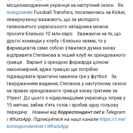
13:25:26
усію торгівлю з нею", - звернувся він до
місцезнаходження українця на наступний сезон. Як
американської делегації. Трамп висловив
повідомляє
Fussball Transfers, посилаючись на Kicker,
У першому півріччі 2026 року український
впевненість, що це серйозне покарання, бо,
леверкузенці вважають, що за молодого
автопарк поповнили 111,5 тис. вживаних
мовляв, "вони просять - будь ласка, будь
легкових автомобілів, ввезених з-за кордону. Це
талановитого українського нападника можна
ласочка, ми хочемо з вами торгувати". Крім
на 2% менше, ніж за аналогічний період
просити близько 10 млн євро. Зважаючи на те, що
того, президент анонсував припинення всіх
минулого року, повідомляє Укравтопром у
другої команди у клубу і близько немає, то у
візитів з Іспанією. У відповідь на ці заяви в
середу, 8 липня. Найбільша частка в цьому
фармацевтів само собою з’явилася думка знову
офісі іспанського прем’єр-міністра Педро
сегменті авторинку належала бензиновим авто -
ЧИТАТЬ
Санчеса зазначили, що сприймають погрози
відправити Степанова в інший клуб як орендованого
58% (у І півріччі 2025р. вони охоплювали 47%).
"спокійно та нормально" і продовжують
гравця. Варіант з орендою форварда цілком
Далі йдуть:
підтримувати хороші соціальні, культурні та
закономірний, адже гравцю ще потрібно
Атака РФ на Вишневе стала
економічні відносини зі США, повідомляє EFE. В
підвищувати практичні навички гри у футбол. За
наймасштабнішою для приватного сектору
іспанському уряді підкреслили, що країна
твердженням видання, Степанов у наступному сезоні
за час повномасштабної війни
належить до Європейського Союзу, і
13:25:19
на правах орендованого гравця знову гратиме за
виокремлення окремої держави-члена є
Утрехт. До цього з нідерландцями українець зіграв у
недоречним. Вони також нагадали, що США
Російський удар по
мають торговельний профіцит у цих взаєминах і
Вишневому в ніч на 6 липня
15 матчах, забив п’ять голів і зробив одну гольову
економічні зв’язки підтримуються приватними
призвів до найбільшого
передачу.
Новини від
Корреспондент.net
в Telegram
компаніями, а не політиками. Варто зазначити,
руйнування приватного
і WhatsApp. Підписуйтеся на наші канали
https://t.me/
що відносини між Вашингтоном і Мадридом
сектору за весь час
ЧИТАТЬ
korrespondentnet
і
WhatsApp
загострилися з початком війни США проти Ірану.
повномасштабної війни,