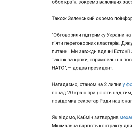
обох країн, зокрема важливих засо
війни Росії прот
України: «Я дум
ми це врегулює
18:00:35
Також Зеленський окремо поінфор
Сподіваюся, ск
"Обговорили підтримку України на
пʼяти переговорних кластерів. Дяк
питанні. Ми завжди вдячні Естонії 
також за кроки, спрямовані на пос
НАТО", – додав президент.
Нагадаємо, станом на 2 липня
у ф
понад 20 країн працюють над тим,
ЧИТАТЬ
повідомив секретар Ради націонал
Трамп: Зеленськ
Як відомо, Кабмін затвердив
механ
Путін хочуть ук
Мінімальна вартість контракту для
угоду