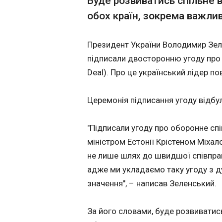
Буде розвиватись спільне в
Мінпромторгу Ант
обох країн, зокрема важлив
Аліханов, переда
​Суд у Франції 
росЗМІ.
але скоротив т
18:15:11
Президент України Володимир Зелен
підписали двосторонню угоду про 
Deal). Про це український лідер по
Церемонія підписання угоду відбул
"Підписали угоду про оборонне спі
міністром Естонії Крістеном Міхало
не лише шлях до швидшої співпрац
адже ми укладаємо таку угоду з д
ЧИТАТЬ
значення", – написав Зеленський.
За його словами, буде розвиватись
Трамп про закі