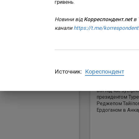
гривень.
17:57:04
Президент Україн
Володимир Зеленс
Новини від
Корреспондент.net
в 
глава РФ Володим
канали
https://t.me/korrespondent
хочуть укласти уг
це повідомив президент
США Дональд Тра
вівторок, 7 липня. 
думаю, що вони о
хочуть укласти уго
Шкода, що це зайн
Источник:
Кореспондент
багато часу. Але я
що щось вийде", –
він під час зустрічі
президентом Туре
Реджепом Тайїпо
Ердоганом в Анкар