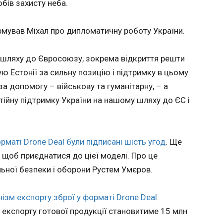
бів захисту неба.
и
виборах президента Франції
аю, що
17:57:05
мо.
мував Міхал про дипломатичну роботу України.
Паризький апеляційний суд залишив у сил
оро»
Пен за нецільове використання коштів ЄС,
термін заборони на участь у виборах на ви
 шляху до Євросоюзу, зокрема відкриття решти
потенційно може знову відкрити лідерці 
ую Естонії за сильну позицію і підтримку в цьому
до участі у президентських виборах 2027 р
повідомляє France 24.
за допомогу – військову та гуманітарну, – а
тійну підтримку України на нашому шляху до ЄС і
орматі Drone Deal були підписані шість угод
. Ще
 щоб приєднатися до цієї моделі. Про це
ЧИТАТЬ
ьної безпеки і оборони Рустем Умєров.
ий і
Україна та Естонія
У Каза
ізм експорту зброї у форматі Drone Deal
.
ласти
уклали угоду про
"обнул
 експорту готової продукції становитиме 15 млн
співпрацю в галузі
презид