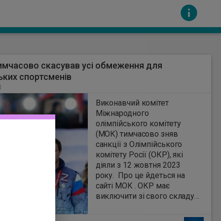
мчасово скасував усі обмеження для
ьких спортсменів
8
Виконавчий комітет
Міжнародного
олімпійського комітету
сть за вміст інших сайтів. Всі авторскі права
(МОК) тимчасово зняв
санкції з Олімпійського
комітету Росії (ОКР), які
діяли з 12 жовтня 2023
року. Про це йдеться на
сайті МОК . ОКР має
виключити зі свого складу
регіональні спортивні
організації на окупованих