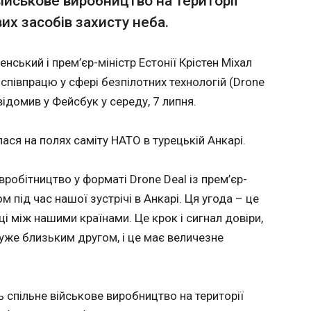
ійськове виробництво на території
вулицях Зеленський
он
зробив заяву щодо удару
их засобів захисту неба.
ють
залишив чинним вирок Марін Ле Пен,
Балогу
по Вишневому
ермін заборони на участь у виборах
вислов
призуп
ський і прем’єр-міністр Естонії Крістен Міхал
дисква
18:09:2
Паризький апеляційний суд
співпрацю у сфері безпілотних технологій (Drone
залишив чинним вирок
Нападни
відомив у Фейсбук у середу, 7 липня.
лідерці парламентської
команд
фракції партії "Національне
Балогу
об’єднання" Марін Ле Пен у
думку 
ася на полях саміту НАТО в турецькій Анкарі.
справі про нецільове
Дисципл
витрачання коштів
ФІФА пр
вробітництво у форматі Drone Deal із прем’єр-
Європарламенту, але
дисквал
скоротив термін заборони
1/8 фін
м під час нашої зустрічі в Анкарі. Ця угода – це
на участь у виборах.
проти Бе
і між нашими країнами. Це крок і сигнал довіри,
уже близьким другом, і це має величезне
ЧИТАТ
 спільне військове виробництво на території
нчення
Суд відкрив Ле Пен можливість бало