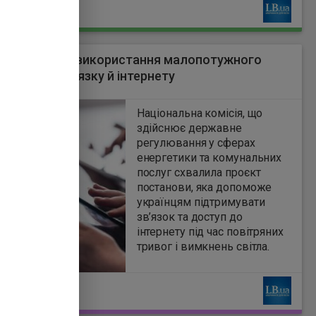
Ь
територіях України та не
проводити там жодної
діяльності. Водночас МОК
продовжить стежити за
П спростить використання малопотужного
ситуацією та залишає за
ання для зв'язку й інтернету
собою право вжити нових
4
заходів у разі порушень.
Національна комісія, що
здійснює державне
регулювання у сферах
енергетики та комунальних
послуг схвалила проєкт
постанови, яка допоможе
українцям підтримувати
зв’язок та доступ до
інтернету під час повітряних
тривог і вимкнень світла.
Ь