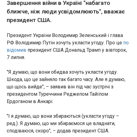
Завершення війни в Україні "набагато
відкриє для естонських
17:46:20
компаній доступ до
ближче, ніж люди усвідомлюють", вважає
Термін повноважень президента Казахстану
передового українського
президент США.
Касим-Жомарта Токаєва у зв'язку з набранням
досвіду та технологій,
чинності новою Конституцією ‌обнулено. Про це
передає ERR .
повідомила пресслужба Конституційного суду
Президент України Володимир Зеленський і глава
країни у вівторок, 7 липня. Таким чином, Токаєв
РФ Володимир Путін хочуть укласти угоду. Про це
по
має право балотуватися на
відомив
президент США Дональд Трамп у вівторок,
новий президентський термін. У Казахстані 1
ЧИТАТЬ
7 липня.
липня 2026 року набула чинності нова
конституція. Токаєв вступив на посаду в 2019
році - як наступник першого президента
"Я думаю, що вони обидва хочуть укласти угоду.
ДТП у Миколаївській області з 12 загиблими:
Казахстану Нурсултана Назарбаєва. Відповідно
Шкода, що це зайняло так багато часу. Але я думаю,
водія взяли під варту
до старої конституції повноваження Токаєва
17:31:34
що щось вийде", – заявив він під час зустрічі з
були обмежені одним терміном до 2029 року.
президентом Туреччини Реджепом Тайїпом
У Миколаєві суд обрав запобіжний захід водію
Нова конституція зберігає обмеження - в один
Nissan Murano, який потрапив у смертельну ДТП
Ердоганом в Анкарі.
семирічний термін для президентів, але рішення
із 12 загиблими та шістьма постраждалими. Як
суду означає, що попередні президентські
повідомляє обласна прокуратура, чоловіка
"І я думаю, що вони збираються (укласти угоду –
терміни в рамках старої конституції не
залишили під вартою на 60 днів без можливості
враховуватимуться в цьому ліміті. Поки неясно,
ред.). Я думаю, що ми збираємося це владнати,
внесення застави.
ЧИТАТЬ
чи доведеться Токаєву добиватися нового
сподіваюся, скоро", – додав президент США.
терміну на дострокових президентських