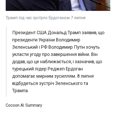
Президент України Володимир Зеленський і
глава РФ Володимир Путін хочуть укласти угоду.
Про це повідомив президент США Дональд
Трамп у вівторок, 7 липня. "Я думаю, що вони
Трамп під час зустрічі Ердоганом 7 липня
обидва хочуть укласти угоду. Шкода, що це
зайняло так багато часу. Але я думаю, що щось
ЧИТАТЬ
Президент США Дональд Трамп заявив, що
вийде", – заявив він під час зустрічі з
президентом Туреччини Реджепом Тайїпом
президенти України Володимир
Ердоганом в Анкарі.
Україна та Естонія уклали угоду про
Зеленський і РФ Володимир Путін хочуть
співпрацю в галузі безпілотників
укласти угоду про завершення війни. Він
17:53:07
додав, що це наближається, і зазначив, що
Під час саміту НАТО в Анкарі
турецький лідер Реджеп Ердоган
прем’єр-міністр Естонії
Крістен Міхал і президент
допомагає мирним зусиллям. 8 липня
України Володимир
відбудеться зустріч Зеленського та
Зеленський підписали угоду
Трампа.
про співпрацю у сфері
ЧИТАТЬ
дронів. Хоча деталі
документа не розголошують,
Cocoon AI Summary
очільник естонського уряду
У Казахстані суд "обнулив" президентський
пояснив, що ця домовленість
термін Токаєва