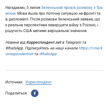
сектором Газа був створений Радою миру -
Конституції, яка набула
органом, заснованим президентом США
чинності минулого тижня,
Нагадаємо, 5 липня
Зеленський провів розмову з Тра
Зеленський ухвалив два пакети санкцій
Дональдом Трампом у ході переговорів, які
передає Reuters .
мпом
. Мова йшла про поточну ситуацію на фронті та
15:04:09
призвели до угоди про припинення вогню між
в дипломатії. Після розмови Зеленський заявив, що
Президент Володимир Зеленський запровадив
Ізраїлем та ХАМАС у жовтні минулого року.
є реальна перспектива завершити війну з Росією, і
санкції проти постачальників обладнання для
Нагадаємо, Трамп зібрав із учасників Ради миру
заводів російського ВПК, які виробляють
рішучість США матиме вирішальне значення.
7 млрд доларів на потреби Гази та анонсував
компоненти для ракет, та пропагандистів.
нагляд над ООН.
Відповідні укази №587/2026 та №588/2026
Новини від
Корреспондент.net
в Telegram та
оприлюднені на сайті глави держави у вівторок,
WhatsApp. Підписуйтесь на наші канали
https://t.me/k
7 липня.
ЧИТАТЬ
orrespondentnet
та
WhatsApp
У Європі може з'явитися центр
обслуговування ракет для Patriot
14:57:34
Источник:
Кореспондент
Поделиться :