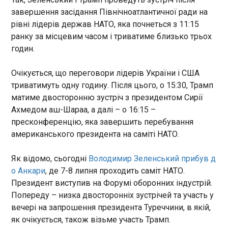
Представник ХАМАСу Ісмаїл аль-Тавабта
15:39:17
завершення засідання Північноатлантичної ради на
заявив, що на своїх місцях залишиться лише
Постачання авіаційного пального японського
рівні лідерів держав НАТО, яка почнеться з 11:15
технічний та адміністративний персонал, який
походження до Росії через треті країни або
ранку за місцевим часом і триватиме близько трьох
забезпечуватиме роботу держслужб до
перевантаження між суднами є забороненим.
завершення передачі повноважень. За даними
годин.
Про це заявив міністр торгівлі Японії Рьосей
палестинської сторони, управління цивільними
Акадзава, коментуючи інформацію про
справами має взяти на себе національний
Очікується, що переговори лідерів України і США
можливий імпорт такого пального Росією.
комітет технократів на чолі з Алі Шаатом. Для
триватимуть одну годину. Після цього, о 15:30, Трамп
передає Reuters, у вівторок, 7 липня.
ЧИТАТЬ
сприяння передачі влади нібито вже створено
матиме двосторонню зустріч з президентом Сирії
робочу групу за участю представників
Ахмедом аш-Шараа, а далі – о 16:15 –
державних структур, палестинських фракцій та
Конституційний суд Казахстану “обнулив”
пресконференцію, яка завершить перебування
незалежних діячів. Найближчими днями у Каїрі
президентський термін Токаєва
продовжаться переговори між ХАМАС, іншими
американського президента на саміті НАТО.
15:37:08
палестинськими угрупованнями та
міжнародними посередниками щодо реалізації
Конституційний суд
Як відомо, сьогодні
Володимир Зеленський прибув д
угоди про припинення вогню. Одним із головних
Казахстану постановив, що
о Анкари
, де 7-8 липня проходить саміт НАТО.
питань залишається роззброєння ХАМАС.
президент Касим-Жомарт
Президент виступив на Форумі оборонних індустрій.
Угруповання стверджує, що виступає за
Токаєв має право
Попереду – низка двосторонніх зустрічей та участь у
поступовий підхід і вимагає ув'язати цей процес
балотуватися на новий
вечері на запрошення президента Туреччини, в якій,
із виведенням ізраїльських військ із сектору
президентський термін
ЧИТАТЬ
Газа. Технократичний комітет з управління
як очікується, також візьме участь Трамп.
відповідно до нової