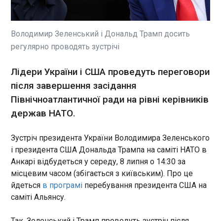
У Римі за ймовірне
шпигунство на користь Росії
заарештували двох осіб,
Володимир Зеленський і Дональд Трамп досить
серед 59-річний колишній
регулярно проводять зустрічі
співробітник італійських
ЧИТАТЬ
розвідувальних служб був
Лідери України і США проведуть переговори
серед двох осіб, Про це
після завершення засідання
повідомляє інформаційне
ХАМАС оголосив про розпуск свого уряду в
агентство ANSA .
секторі Газа
Північноатлантичної ради на рівні керівників
15:42:24
держав НАТО.
Палестинське угруповання ХАМАС, визнане
терористичним у США, Ізраїлі та Євросоюзі,
Зустріч президента України Володимира Зеленського
оголосило про розпуск органу, який керував
і президента США Дональда Трампа на саміті НАТО в
сектором Газа майже два десятиліття,
Анкарі відбудеться у середу, 8 липня о 14:30 за
відкриваючи шлях для технократичного
місцевим часом (збігається з київським). Про це
комітету, який впроваджуватиме цивільне
ЧИТАТЬ
правління. Про це повідомляє Associated Press.
йдеться
в програмі
перебування президента США на
За словами представників ХАМАС, рішення
саміті Альянсу.
ухвалене в рамках угоди про припинення вогню з
Японія відповіла на повідомлення про імпорт
Ізраїлем, досягнутої за посередництва США.
авіапального Росією
Так, Зеленський і Трамп проведуть зустріч після