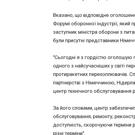
можливу дивер
інтересах РФ - 
Вказано, що відповідне оголошенн
13:30:52
Форумі оборонної індустрії, який
У Сербії затримал
заступник міністра оборони з пит
осіб, котрих підо
підготовці диверсі
були присутні представники Німечч
Німеччині в інтер
російських спецс
"Сьогодні я з гордістю оголошую п
це повідомляє Bild .
Затримання відбу
одного з найсучасніших у світі пе
сербсько-угорськ
протиракетних перехоплювачів. Спо
кордоні на початк
партнерстві з Німеччиною, Нідерл
За даними виданн
можливими цілям
центр технічного обслуговування р
ЧИТАТЬ
бути об’єкти обор
промисловості Ні
За його словами, центр забезпечи
пов’язані з підтр
України.
обслуговування, ремонту, реконстр
Сербія затрима
підозрюваних у
доступність, скорочуючи терміни 
підготовці дивер
різні терміни".