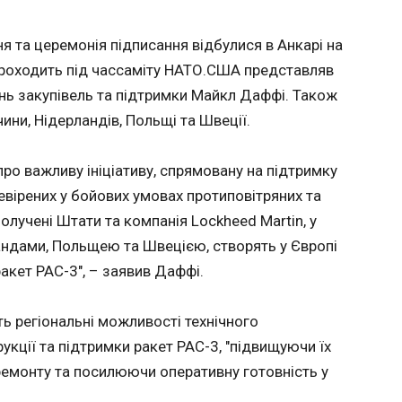
Наприклад, оптичні деталі,
сію в
нової генерації
вироблені китайськими
ЗМІ
13:30:25
компаніями, є ключовими
я та церемонія підписання відбулися в Анкарі на
в системах навігації та
В Україн
 проходить під чассаміту НАТО.США представляв
наведення всіх типів ракет
наступни
и двох
ань закупівель та підтримки Майкл Даффі. Також
оперативно-тактичного
будівниц
зрюють у
рівня Іскандер. Окреме
нової ген
ї в
ини, Нідерландів, Польщі та Швеції.
важливе місце у
затверди
есах
виробничих процесах, що
докумен
лужб. Про
ро важливу ініціативу, спрямовану на підтримку
стосуються систем
майбутні
навігації, стабілізації та
йдеться 
лося на
ревірених у бойових умовах протиповітряних та
наведення різних типів
першого 
ому
лучені Штати та компанія Lockheed Martin, у
російських ракет і дронів,
міністра 
у червня.
андами, Польщею та Швецією, створять у Європі
відіграють лазерні
енергетики 
я,
гіроскопи Тяньцзиньського
Шмигаля
и могли
акет PAC-3", – заявив Даффі.
навігаційного інституту
ЧИТАТЬ
онної
(Китай). Значних зусиль
меччини,
ть регіональні можливості технічного
НДІ Полюс докладає до
имкою
проєкту створення
укції та підтримки ракет PAC-3, "підвищуючи їх
ла
Зеленський прибув на
Проти В
російського лазерного
саміт НАТО в Анкарі
пропаг
ремонту та посилюючи оперативну готовність у
антидронового комплексу,
сії в
13:15:55
Зелен
зокрема його головної