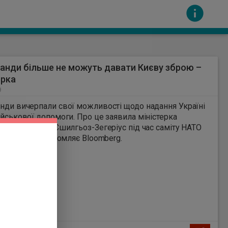
анди більше не можуть давати Києву зброю –
ерка
9
нди вичерпали свої можливості щодо надання Україні
ійськової допомоги. Про це заявила міністерка
 країни Ділан Єшилгьоз-Зегеріус під час саміту НАТО
сть за вміст інших сайтів. Всі авторскі права
і 7 липня, повідомляє Bloomberg.