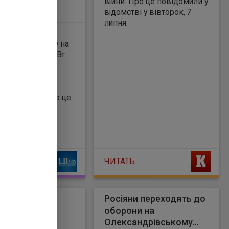
війни. Про це повідомили у
відомстві у вівторок, 7
липня.
і розпочався
й етап конкурсу на
тво понад 1,5 ГВт
ерації, вже
ли конкурсну
тацію для
х учасників. Про це
у повідомленні
віцепрем'єр-
— міністра
України Дениса
.
ЧИТАТЬ
ПК Росії і
Росіяни переходять до
андистів:
оборони на
ський
Олександрівському