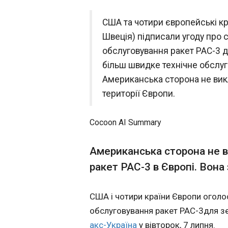
МЗС України зв
США та чотири європейські кр
14:00:20
Швеція) підписали угоду про 
У Києві закликали
обслуговування ракет PAC-3 д
та не використовув
більш швидке технічне обслуг
Про це заявив речник МЗС Георгій Тихий, коментуючи
польський законоп
Американська сторона не вик
території Європи.
Cocoon AI Summary
Американська сторона не 
ракет PAC-3 в Європі. Вона
ЧИТАТЬ
США і чотири країни Європи оголо
обслуговування ракет PAC-3для зе
Сербія зірвали
акс-Україна
у вівторок, 7 липня.