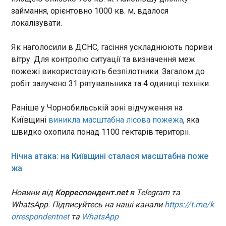
17:31:04
займання, орієнтовно 1000 кв. м, вдалося
Європейська комісія проведе експертну зустріч
локалізувати.
із державами-членами ЄС для обговорення
роботи нової системи в’їзду та виїзду (EES) і
Як наголосили в ДСНС, гасіння ускладнюють пориви
шляхів усунення проблем, що виникають на
вітру. Для контролю ситуації та визначення меж
кордонах. Про це повідомив речник Єврокомісії
пожежі використовують безпілотники. Загалом до
Маркус Ламмерт, передає ЄП у понеділок, 6
робіт залучено 31 рятувальника та 4 одиниці техніки.
липня.
ЧИТАТЬ
Раніше у Чорнобильській зоні відчуження на
Київщині
виникла масштабна лісова пожежа
, яка
Україна скликає екстрене засідання Радбезу
ООН
швидко охопила понад 1100 гектарів території.
17:28:01
Нічна атака: на Київщині сталася масштабна поже
Україна офіційно звернулася з проханням про
скликання екстреного засідання Ради безпеки
жа
ООН у зв’язку з другим за останні кілька днів
масштабним ударом російських агресорів. Про
Новини від
Корреспондент.net
в Telegram та
це повідомив міністр закордонних справ Андрій
WhatsApp. Підписуйтесь на наші канали
https://t.me/k
Сибіга в соцмережі Х у понеділок, 6 липня.
ЧИТАТЬ
orrespondentnet
та
WhatsApp