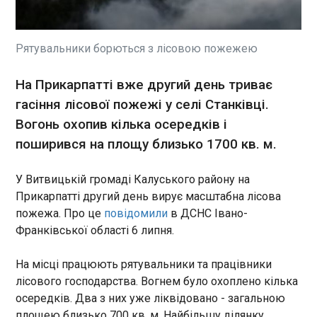
У Росії 3 липня було заарештовано
гендиректора морського торговельного порту
Лавна Станіслава Мультаха, якого пов'язують із
бізнесом мільярдера Аркадія Ротенберга. Про
Рятувальники борються з лісовою пожежею
це повідомляє Хроніки Медіа. Суд відправив
затриманого під варту за звинуваченням у
ЧИТАТЬ
На Прикарпатті вже другий день триває
розтраті в особливо великому розмірі. Як
гасіння лісової пожежі у селі Станківці.
відомо, Мультах очолив порт у 2021 році, а до
цього працював у ГТЛК, яку курував колишній
Вогонь охопив кілька осередків і
На Прикарпатті другий день не можуть
міністр транспорту Максим Соколов, якого
загасити лісову пожежу
поширився на площу близько 1700 кв. м.
також пов'язують із інтересами Ротенберга.
17:37:06
У Витвицькій громаді Калуського району на
У Витвицькій громаді Калуського району на
Прикарпатті другий день вирує масштабна
Прикарпатті другий день вирує масштабна лісова
лісова пожежа. Про це повідомили в ДСНС
пожежа. Про це
повідомили
в ДСНС Івано-
Івано-Франківської області 6 липня. На місці
Франківської області 6 липня.
працюють рятувальники та працівники лісового
господарства. Вогнем було охоплено кілька
ЧИТАТЬ
На місці працюють рятувальники та працівники
осередків. Два з них уже ліквідовано -
загальною площею близько 700 кв. м.
лісового господарства. Вогнем було охоплено кілька
Найбільшу ділянку займання, орієнтовно 1000
осередків. Два з них уже ліквідовано - загальною
ЄС шукає рішення для зменшення черг на
кв. м, вдалося локалізувати.
кордонах
площею близько 700 кв. м. Найбільшу ділянку