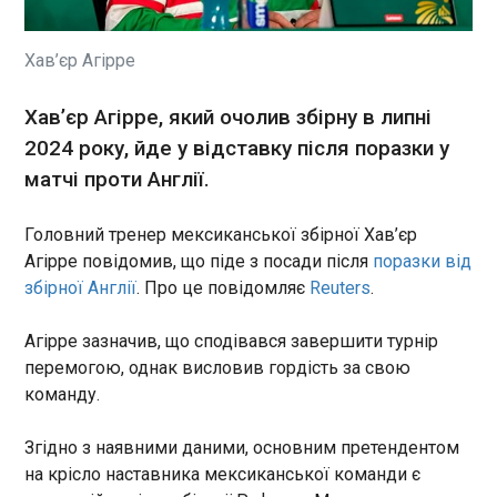
Турецька влада посилює
багаторічні репресії проти
своїх критиків напередодні
Хав’єр Агірре
саміту НАТО в Анкарі, який
відбудеться 7-8 липня. Про
Хав’єр Агірре, який очолив збірну в липні
це пише Bloomberg ,
ЧИТАТЬ
підкреслюючи, що країна
2024 року, йде у відставку після поразки у
демонструє нетерпимість до
матчі проти Англії.
інакомислення.
Загроза повторного обстрілу: яку ставку
робить РФ
Головний тренер мексиканської збірної Хав’єр
14:18:35
Агірре повідомив, що піде з посади після
поразки від
Після сьогоднішнього масованого обстрілу
збірної Англії
. Про це повідомляє
Reuters
.
Києва і передмістя рівень небезпеки повторного
удару залишається на високому рівні. Як заявив
Агірре зазначив, що сподівався завершити турнір
начальник управління комунікацій Повітряних
перемогою, однак висловив гордість за свою
сил ЗСУ Юрій Ігнат, Росія має ресурс здійснити
нову повітряну атаку "хоч завтра", тому
команду.
ЧИТАТЬ
рекомендує українцям бути максимально
обережними.
Згідно з наявними даними, основним претендентом
Правнук Брежнєва розповів, як потрапив у
на крісло наставника мексиканської команди є
полон ЗСУ