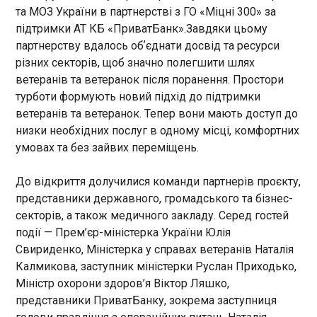
військовополоненими у понеділок, 6 липня. "45-
та МОЗ України в партнерстві з ГО «Міцні 300» за
річний Антон Мілаєв є названим онуком доньки
ЧИТАТЬ
підтримки АТ КБ «ПриватБанк».Завдяки цьому
радянського генсека Галини Брежнєвої. Чоловік
партнерству вдалось обʼєднати досвід та ресурси
пішов на війну минулої осені для того, щоб
різних секторів, щоб значно полегшити шлях
заробити грошей. У квітні цього року потрапив у
Трамп подзвонив президенту ФІФА й
ветеранів та ветеранок після поранення. Простори
полон під час виконання бойового завдання на
попросив не дискваліфікувати нападника
Херсонському напрямку", - йдеться в
турботи формують новий підхід до підтримки
збірної США (це спрацювало)
повідомленні. За інформацією Коордштабу, під
ветеранів та ветеранок. Тепер вони мають доступ до
13:56:00
час перебування на тимчасово окупованих
низки необхідних послуг в одному місці, комфортних
Дональд Трамп особисто
територіях Мілаєв переконався, що "жодних
умовах та без зайвих переміщень.
зателефонував президенту
"нацистів" в Україні немає", після чого
ФІФА Джанні Інфантіно, щоб
добровільно здався українським військовим.
скасувати дискваліфікацію
До відкриття долучилися команди партнерів проєкту,
"Символічно, що нащадок керівника СРСР
американського нападника
ЧИТАТЬ
представники державного, громадського та бізнес-
опинився в полоні під час війни, яка по суті є
збірної США Фоларіна
намаганням Путіна відновити Радянський союз",
секторів, а також медичного закладу. Серед гостей
Балогуна, пише Reuters.
- йдеться в повідомленні.
події — Прем’єр-міністерка України Юлія
Балогун отримав пряму
Курс гривні йде вгору на початку тижня
Свириденко, Міністерка у справах ветеранів Наталія
червону картку під час матчу
13:53:33
Калмикова, заступник міністерки Руслан Приходько,
проти Боснії і Герцеговини за
Курс гривні зміцнився відносно долара і євро на
те, що наступив на щиколотку
Міністр охорони здоров’я Віктор Ляшко,
початку нового робочого тижня. Про це
Таріка Мухаремовича, а
представники ПриватБанку, зокрема заступниця
свідчать дані моніторингу готівкового ринку у
тренер збірної США Маурісіо