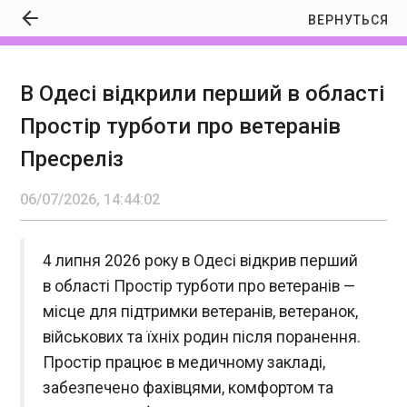
ВЕРНУТЬСЯ
В Одесі відкрили перший в області
В Одесі відкрили перший в області Простір
Простір турботи про ветеранів
турботи про ветеранів Пресреліз
14:44:02
Пресреліз
06/07/2026, 14:44:02
4 липня 2026 року в Одесі відкрив перший
в області Простір турботи про ветеранів —
ЧИТАТЬ
місце для підтримки ветеранів, ветеранок,
військових та їхніх родин після поранення.
У Кремлі наказали медіа не показувати
Простір працює в медичному закладі,
наслідки ударів України по РФ - ЗМІ
14:35:27
забезпечено фахівцями, комфортом та