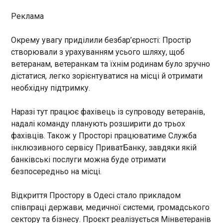
демонструє нетерпимість до
інакомислення.
Реклама
Загроза повторного обстрілу: яку ставку
робить РФ
14:18:35
Окрему увагу приділили безбар’єрності: Простір
створювали з урахуванням усього шляху, щоб
Після сьогоднішнього масованого обстрілу
Києва і передмістя рівень небезпеки повторного
ветеранам, ветеранкам та їхнім родинам було зручно
удару залишається на високому рівні. Як заявив
дістатися, легко зорієнтуватися на місці й отримати
начальник управління комунікацій Повітряних
необхідну підтримку.
сил ЗСУ Юрій Ігнат, Росія має ресурс здійснити
нову повітряну атаку "хоч завтра", тому
ЧИТАТЬ
Наразі тут працює фахівець із супроводу ветеранів,
рекомендує українцям бути максимально
надалі команду планують розширити до трьох
обережними.
фахівців. Також у Просторі працюватиме Служба
Правнук Брежнєва розповів, як потрапив у
інклюзивного сервісу ПриватБанку, завдяки якій
полон ЗСУ
банківські послуги можна буде отримати
13:57:35
безпосередньо на місці.
У полоні Сил оборони України перебуває
названий онук доньки радянського
Відкриття Простору в Одесі стало прикладом
генерального секретаря Леоніда Брежнєва
Антон Мілаєв. Про це повідомив Координаційний
співпраці держави, медичної системи, громадського
штаб з питань поводження з
сектору та бізнесу. Проєкт реалізується Мінветеранів