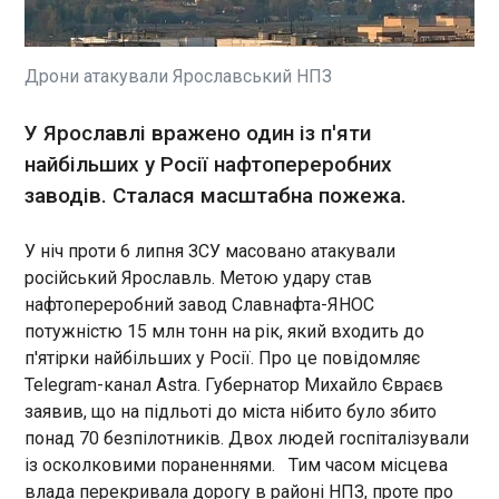
Головний тренер збірної Англії Томас Тухель
завдали щонайменше п'ять ударів.
жорстко розкритикував роботу арбітрів після
матчу Англія - Мексика . На його думку, ключові
моменти були спірними, включно із ситуацією з
Дрони атакували Ярославський НПЗ
пенальті після фолу Гаррі Кейна, який був
переглянутий за допомогою
ЧИТАТЬ
У Ярославлі вражено один із п'яти
ВАР, наводить слова наставника BBC .
найбільших у Росії нафтопереробних
заводів. Сталася масштабна пожежа.
Федоров проситиме міністрів оборони
передати Україні ракети до Patriot зі складів
за рахунок законтрактованого постачання
У ніч проти 6 липня ЗСУ масовано атакували
11:31:43
російський Ярославль. Метою удару став
Міністр оборони України
нафтопереробний завод Славнафта-ЯНОС
Михайло Федоров проситиме
потужністю 15 млн тонн на рік, який входить до
іноземних колег передати
п'ятірки найбільших у Росії. Про це повідомляє
ракети до систем ППО Patriot
Telegram-канал Astra. Губернатор Михайло Євраєв
зі складів – за рахунок
ЧИТАТЬ
заявив, що на підльоті до міста нібито було збито
контрактів про майбутні
понад 70 безпілотників. Двох людей госпіталізували
постачання. За місяць у світі
таких ракет виробляють
із осколковими пораненнями. Тим часом місцева
Евакуація у Вишневому: через загрозу вибухів
менше, ніж Росія запускає по
влада перекривала дорогу в районі НПЗ, проте про
вивезли понад 500 людей