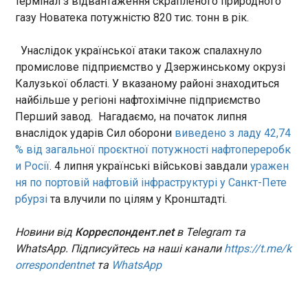
термінал з відвантаження скрапленого природного
Тимчасова президентка Делсі Родрігес
газу Новатека потужністю 820 тис. тонн в рік.
оголосила про створення нового військового
У ПС пояснили, чому балістика прорвалася
підрозділу для допомоги у ліквідації
до Києва
надзвичайних ситуацій та наслідків катастроф
Унаслідок української атаки також спалахнуло
11:17:40
на тлі зростаючого невдоволення через те, що
промислове підприємство у Дзержинському окрузі
Українська ППО не перехопила жодної
багато хто вважає реакцію влади на катастрофу
Калузької області. У вказаному районі знаходиться
російської балістичної ракети під час масованої
запізнілою та недостатньою. Нагадаємо, 24
найбільше у регіоні нафтохімічне підприємство
атаки на Київ 6 липня через брак ракет-
червня у Венесуелі ставсяземлетрус магнітудою
Перший завод. Нагадаємо, на початок липня
перехоплювачів для систем Patriot. Про це
7,2, а менш ніж через хвилину після нього -
сказав начальник управління комунікацій
внаслідок ударів Сил оборони
виведено з ладу 42,74
поштовх магнітудою 7,5. Це найпотужніший
Повітряних сил ЗСУ Юрій Ігнат в ефірі
ЧИТАТЬ
% від загальної проєктної потужності нафтопереробк
землетрус у Венесуелі з 1900 року. Раніше
телемарафону в понеділок.
повідомлялося, що внаслідок землетрусів у
и Росії
. 4 липня українські військові завдали
уражен
Венесуелі загинули щонайменше 2954 людини .
ня по портовій нафтовій інфраструктурі у Санкт-Пете
Знесло пʼять поверхів в одному під'їзді:
У Венесуелі живим з-під завалів дістали
рбурзі
та влучили по цілям у Кронштадті.
чоловіка, який пробув там 8 днів
росіяни влучили по будинку в Подільському
районі
Новини від
Корреспондент.net
в Telegram та
11:13:04
WhatsApp. Підписуйтесь на наші канали
https://t.me/k
orrespondentnet
та
WhatsApp