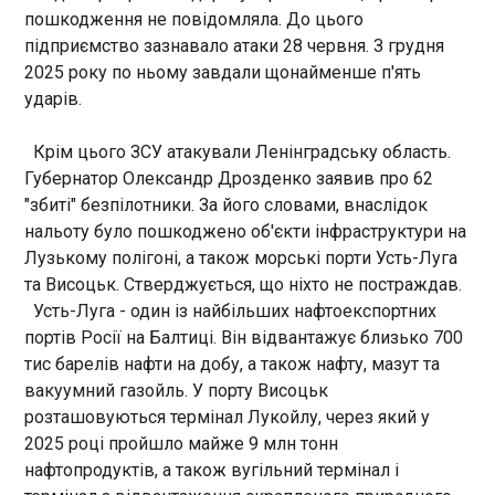
українцях.
11:26:11
пошкодження не повідомляла. До цього
підприємство зазнавало атаки 28 червня. З грудня
У Вишневому на Київщині тимчасово
2025 року по ньому завдали щонайменше п'ять
евакуювали понад 500 людей через загрозу
повторної детонації після російського обстрілу.
ударів.
Про це повідомив міністр внутрішніх справ Ігор
Клименко у понеділок, 6 липня.
Крім цього ЗСУ атакували Ленінградську область.
Губернатор Олександр Дрозденко заявив про 62
ЧИТАТЬ
"збиті" безпілотники. За його словами, внаслідок
нальоту було пошкоджено об'єкти інфраструктури на
Лузькому полігоні, а також морські порти Усть-Луга
Кількість жертв землетрусів у Венесуелі
та Висоцьк. Стверджується, що ніхто не постраждав.
стрімко зросла
11:22:08
Усть-Луга - один із найбільших нафтоекспортних
портів Росії на Балтиці. Він відвантажує близько 700
Кількість загиблих внаслідок двох землетрусів у
тис барелів нафти на добу, а також нафту, мазут та
Венесуелі зросла до 3342. Такі дані
оприлюднило у неділю, 5 липня, Міністерство
вакуумний газойль. У порту Висоцьк
інформації Венесуели, пише Reuters. Згідно з
розташовуються термінал Лукойлу, через який у
новими даними, кількість поранених становить
2025 році пройшло майже 9 млн тонн
16 470 осіб, а кількість людей, що залишилися
ЧИТАТЬ
нафтопродуктів, а також вугільний термінал і
без даху над головою, зросла до 17 345.