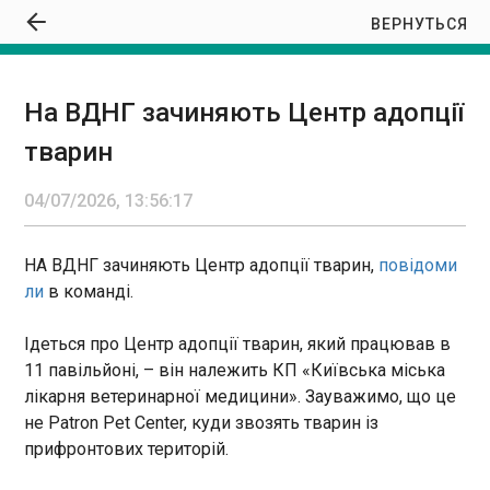
ВЕРНУТЬСЯ
На ВДНГ зачиняють Центр адопції
На ВДНГ зачиняють Центр адопції тварин
тварин
13:56:17
НА ВДНГ зачиняють Центр адопції тварин,
04/07/2026, 13:56:17
повідомили в команді. Ідеться про Центр
адопції тварин, який працював в 11 павільйоні, –
він належить КП «Київська міська лікарня
НА ВДНГ зачиняють Центр адопції тварин,
повідоми
ветеринарної медицини». Зауважимо, що це не
ли
в команді.
Patron Pet Center, куди звозять тварин із
прифронтових територій.
Ідеться про Центр адопції тварин, який працював в
ЧИТАТЬ
11 павільйоні, – він належить КП «Київська міська
лікарня ветеринарної медицини». Зауважимо, що це
У Києві в озеро потрапили 350 тонн
не Patron Pet Center, куди звозять тварин із
нафтопродуктів після атаки РФ
прифронтових територій.
13:49:50