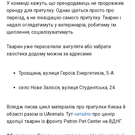
Влучання по АЗС в Оболонському районі Києва
У команді кажуть, що орендодавець не продовжив
під час російського обстрілу у ніч на 2 липня
оренду для притулку. Однак ідеться просто про
призвело до серйозного екологічного лиха –
переїзд, а не ліквідацію самого притулку. Тварин і
масштабний витік нафтопродуктів в озеро
надалі оглядатимуть у ветеринарів, робитиму їм
Кирилівське, яке входить до системи озер
щеплення, соціалізуватимуть.
Опечень. Про це повідомило Мінекономіки у
ЧИТАТЬ
суботу, 4 липня.
Тварин уже переселили: вигуляти або забрати
Зеленський зробив несподівану пропозицію
хвостика додому можна за адресами:
Путіну
13:24:32
Троєщина, вулиця Героїв Енергетиків, 5-А
Президент України Володимир Зеленський
запропонував російському диктатору
Володимиру Путіну зустрітися у місті
село Нове Залісся, вулиця Студентська, 24.
Костянтинівка, яке нібито "захопила" армія РФ.
Про це український лідер написав у Телеграм у
суботу, 4 липня.
Віледж писав цикл матеріалів про притулки Києва й
ЧИТАТЬ
області разом із UAnimals. Тут
читайте
про центр
адопції тварин із фронту Patron Pet Center на ВДНГ.
Франція повертає свій авіаносець із
Ормузької протоки