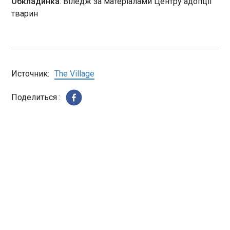
Обкладинка
: Віледж за матеріалами Центру адопції
13:16:21
тварин
Источник:
The Village
ЧИТАТЬ
Поделиться :
Фінляндія через загрозу безпілотників
тимчасово обмежила авіасполучення та
судноплавство у Фінській затоці
13:12:58
Сили оборони Фінляндії
вранці 5 липня тимчасово
запровадили обмеження на
авіаційний і морський рух у
східній частині Фінської
ЧИТАТЬ
затоки. Заходи діють у районі