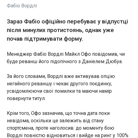
В Україні розпочали кримінальне провадження
Фабіо Вордлі
за фактами воєнних злочинів генерала армії РФ
Валерія Герасимова – начальника генерального
штабу збройних сил Росії. Про це повідомила
Зараз Фабіо офіційно перебуває у відпустці
СБУ у п’ятницю, 3 липня.
після минулих протистоянь, однак уже
ЧИТАТЬ
почав підтримувати форму.
Менеджер Фабіо Вордлі Майкл Офо повідомив, чи
Ізраїль планував вбити іранських
переговорників - США
буде реванш його підопічного з Даніелем Дюбуа.
11:07:04
За його словами, Вордлі вже активував опцію
Під час переговорів між США та Іраном у
Вашингтоні запідозрили, що Ізраїль готує замах
негайного реваншу і чекає другого поєдинку,
на двох головних представників Тегерана -
усвідомлюючи свої помилки та маючи намір
міністра закордонних справ Аббаса Аракчі та
повернути титул.
спікера парламенту Мохаммада Галібафа. Про
це повідомляє The New York Times із
ЧИТАТЬ
Крім того, Офо зазначив, що точна дата поки
посиланням на американських посадовців.
невідома, оскільки це залежить від стану
спортсмена, проте наголосив: до моменту бою
Свириденко анонсувала перегляд зарплат
Вордлі повністю відновиться і вийде на ринг у 100%
держслужбовцям РДА