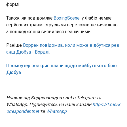
формі.
11:05:11
Також, як повідомляє
BoxingScene
, у Фабіо немає
серйозних травм: струсів чи переломів не виявлено,
а пошкодження виявилися незначними.
Раніше
Воррен повідомив, коли може відбутися рев
ЧИТАТЬ
анш Дюбуа - Вордлі.
Промоутер розкрив плани щодо майбутнього бою
4 процеси в агенціях, які спрощує CRM: кейс
Дюбуа
agama і NetHunt CRM
11:00:32
Команда Business Development в agama щодня
комунікує з десятками клієнтів у LinkedIn,
Новини від
Корреспондент.net
в Telegram та
відстежує тендери та фіксує домовленості. У цій
WhatsApp. Підписуйтесь на наші канали
https://t.me/k
статті розглянемо, які процеси agama зробили
orrespondentnet
та
WhatsApp
прозорішими з NetHunt CRM , і як це вплинуло на
щоденну роботу команди.
ЧИТАТЬ