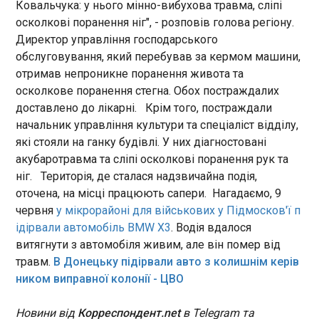
Ковальчука: у нього мінно-вибухова травма, сліпі
забезпечити доступ до
10:27:17
осколкові поранення ніг", - розповів голова регіону.
фінансування там, де воно
Контррозвідка Служби безпеки України
недоступне через воєнні
Директор управління господарського
повідомила про масштабну кампанію
ризики.
обслуговування, який перебував за кермом машини,
російських спецслужб із вербування українців за
отримав непроникне поранення живота та
схемою "під чужим прапором". Про це розповіли
осколкове поранення стегна. Обох постраждалих
в СБУ у п'ятницю, 3 липня. За даними відомства,
агенти РФ телефонують або пишуть
доставлено до лікарні. Крім того, постраждали
громадянам, представляючись працівниками
ЧИТАТЬ
начальник управління культури та спеціаліст відділу,
СБУ, Нацполіції чи інших українських
які стояли на ганку будівлі. У них діагностовані
правоохоронних органів.
акубаротравма та сліпі осколкові поранення рук та
РФ ударила по Сумщині: загинули дві жінки
ніг. Територія, де сталася надзвичайна подія,
10:22:59
оточена, на місці працюють сапери. Нагадаємо, 9
У ніч проти п’ятниці, 3 липня, російські
червня
у мікрорайоні для військових у Підмосков'ї п
безпілотники атакували Роменську громаду
ідірвали автомобіль BMW Х3
. Водія вдалося
Сумської області. Загинули дві цивільні жінки.
витягнути з автомобіля живим, але він помер від
Про це повідомив начальник ОВА Олег Григоров.
травм.
В Донецьку підірвали авто з колишнім керів
Він зазначив, що безпілотник влучив у житловий
ником виправної колонії - ЦВО
будинок у приватному секторі. На момент удару
в оселі перебували люди.
ЧИТАТЬ
Новини від
Корреспондент.net
в Telegram та