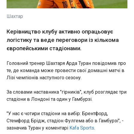
Внаслідок російської атаки у ніч на 2 липня
можливі перебої у роботі сервісів Vodafone.
Зокрема, труднощі можуть бути з доступом до
Шахтар
домашнього інтернету, поповненням рахунку
цього сервісу та роботою контакт-центру.
Керівництво клубу активно опрацьовує
ЧИТАТЬ
логістику та веде переговори із кількома
європейськими стадіонами.
Міністр економіки представив оновлені
підходи до бронювання
Головний тренер Шахтаря Арда Туран повідомив про
військовозобов’язаних
те, де команда може провести свої домашні матчі в
11:52:38
Лізі чемпіонів наступного сезону.
Міністр економіки, довкілля
та сільського господарства
За словами наставника "гірників", клуб розглядає три
України Олексій Соболев 1
стадіони в Лондоні та один у Гамбурзі.
липня представив у Верховній
Раді України оновлені
ЧИТАТЬ
підходи до критеріїв та
"У нас є чотири стадіони на вибір: Брентфорд,
порядку бронювання
Стемфорд Брідж, стадіон Фулгема або в Гамбурзі", -
військовозобов’язаних,
У Туреччині вибухнув невідомий дрон,
зазначив Туран у коментарі
Kafa Sports
.
повідомляє урядовий портал.
врізавшись у дерево