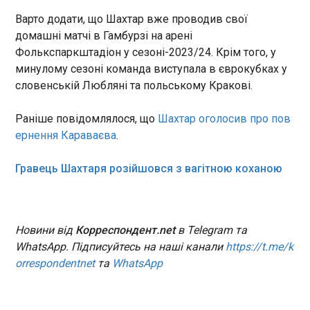
11:50:20
Варто додати, що Шахтар вже проводив свої
У провінції Трабзон на півночі Туреччини
домашні матчі в Гамбурзі на арені
безпілотний літальний апарат врізався в дерево
Фолькспаркштадіон у сезоні-2023/24. Крім того, у
та вибухнув. Про це повідомляє CNN Türk у
минулому сезоні команда виступала в єврокубках у
четвер, 2 липня. Інцидент стався в сільській
словенській Любляні та польському Кракові.
місцевості району Вакфикебір.
Раніше повідомлялося, що
Шахтар оголосив про пов
ЧИТАТЬ
ернення Караваєва
.
Киргизстан просить сусідів допомоги з
Гравець Шахтаря розійшовся з вагітною коханою
постачанням палива через дефіцит
російського
11:44:19
Киргизстан звернувся до
Новини від
Корреспондент.net
в Telegram та
Казахстану, Білорусі,
WhatsApp. Підписуйтесь на наші канали
https://t.me/k
Азербайджану, Узбекистану
orrespondentnet
та
WhatsApp
та Туркменістану з проханням
допомогти забезпечити
ЧИТАТЬ
стабільні постачання палива