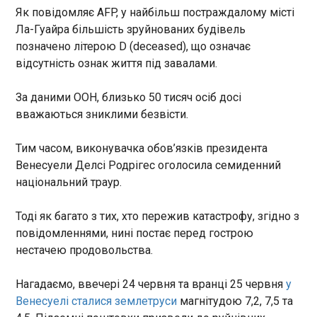
08:05:36
Як повідомляє AFP, у найбільш постраждалому місті
Ла-Гуайра більшість зруйнованих будівель
У середу, 1 липня, Бельгія та Сенегал зустрілися
позначено літерою D (deceased), що означає
в матчі 1/16 фіналу ЧС-2026. Зазначається, що
обидві команди почали гру активно, але "леви"
відсутність ознак життя під завалами.
демонстрували значно кращу гру в атакуючій
третині і швидко створили можливості для
За даними ООН, близько 50 тисяч осіб досі
Куртуа.
вважаються зниклими безвісти.
ЧИТАТЬ
Тим часом, виконувачка обов’язків президента
Венесуели Делсі Родрігес оголосила семиденний
РФ атакувала Дніпропетровщину дронами, є
національний траур.
поранені
07:55:10
Тоді як багато з тих, хто пережив катастрофу, згідно з
Внаслідок російських атак на Дніпропетровську
повідомленнями, нині постає перед гострою
область поранень зазнали двоє осіб. Про це
повідомив голова ОВА Олександр Ганжа у
нестачею продовольства.
четвер, 2 липня Загалом ворог понад 20 разів
атакував п’ять районів області з використанням
Нагадаємо, ввечері 24 червня та вранці 25 червня
у
безпілотників.
ЧИТАТЬ
Венесуелі сталися землетруси
магнітудою 7,2, 7,5 та