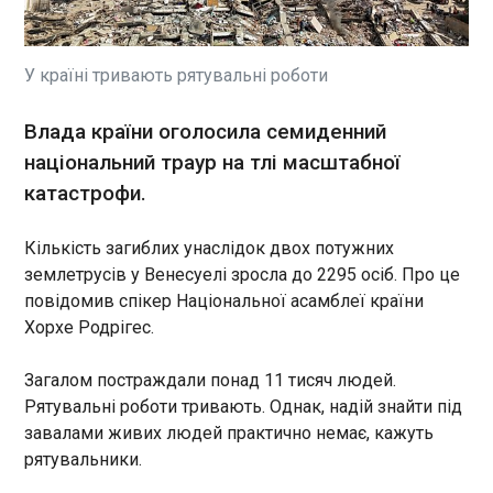
Манчестер Сіті розглядає можливість
придбання півзахисника мадридського Реала та
збірної Франції Едуардо Камавінги, повідомляє
Marca. Згідно з даними видання, Реал сам
У країні тривають рятувальні роботи
вирішив запропонувати француза англійському
клубу. Як відомо, "містяни" наразі оцінюють
ЧИТАТЬ
Влада країни оголосила семиденний
варіант придбання гравця, який коштуватиме
національний траур на тлі масштабної
приблизно 55 млн євро. Як зазначається, згоду
на перехід Камавінги дав Жозе Моурінью, який
катастрофи.
Польща екстрадувала українця, який
останнім часом не задоволений виступами
переховувався з 2017 року
футболіста. У минулому сезоні Едуардо
08:06:30
Кількість загиблих унаслідок двох потужних
Камавінга зіграв 43 матчі, в яких забив два голи
Польща екстрадувала громадянина України,
землетрусів у Венесуелі зросла до 2295 осіб. Про це
та віддав один асист.
котрий із 2017 року переховувався від слідства
повідомив спікер Національної асамблеї країни
за підозрою у незаконному обігу наркотичних
Хорхе Родрігес.
засобів та психотропних речовин. Про це
напередодні повідомив Офіс генпрокурора.
Загалом постраждали понад 11 тисяч людей.
ЧИТАТЬ
Рятувальні роботи тривають. Однак, надій знайти під
завалами живих людей практично немає, кажуть
рятувальники.
Бельгія на останніх хвилинах вирвала
перемогу у Сенегалу