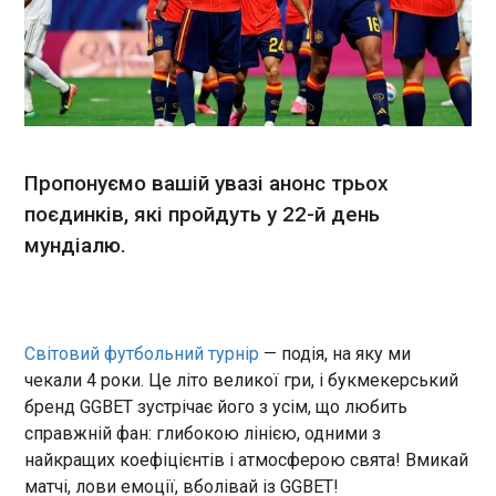
У ніч на 2 липня Росія
масовано атакувала Київ
дронами та крилатими
ракетами, повідомляє
начальник КМВА Тимур
Ткаченко. Станом на 9 ранку
ЧИТАТЬ
відомо про 86 постраждалих,
з них двоє дітей, та 13
Пропонуємо вашій увазі анонс трьох
загиблих.
Атаковано НПЗ, що забезпечує пальним
поєдинків, які пройдуть у 22-й день
Москву
08:59:43
мундіалю.
У Кстово Нижегородської області РФ, ймовірно,
було атаковано нафтопереробний завод
Лукойл-Нижегороднафтооргсинтез. Про це
повідомляє Телеграм-канал Astra. Кадри
Світовий футбольний турнір
— подія, на яку ми
очевидців, за даними аналітиків, були зняті
чекали 4 роки. Це літо великої гри, і букмекерський
приблизно за 18 км - з району села Анкудіновка
ЧИТАТЬ
бренд GGBET зустрічає його з усім, що любить
поблизу Нижнього Новгорода.
справжній фан: глибокою лінією, одними з
найкращих коефіцієнтів і атмосферою свята! Вмикай
США вдесятьох знищили Боснію і
матчі, лови емоції, вболівай із GGBET!
Герцеговину на шляху до 1/8 фіналу ЧС