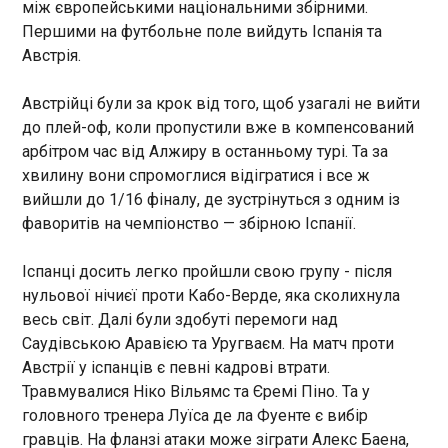
між європейськими національними збірними.
рятувальники.
Першими на футбольне поле вийдуть Іспанія та
Півзахисник Реала став трансферною ціллю
Австрія.
англійського клубу
08:28:32
Австрійці були за крок від того, щоб узагалі не вийти
Манчестер Сіті розглядає можливість
до плей-оф, коли пропустили вже в компенсований
придбання півзахисника мадридського Реала та
збірної Франції Едуардо Камавінги, повідомляє
арбітром час від Алжиру в останньому турі. Та за
Marca. Згідно з даними видання, Реал сам
хвилину вони спромоглися відігратися і все ж
вирішив запропонувати француза англійському
вийшли до 1/16 фіналу, де зустрінуться з одним із
клубу. Як відомо, "містяни" наразі оцінюють
ЧИТАТЬ
фаворитів на чемпіонство — збірною Іспанії.
варіант придбання гравця, який коштуватиме
приблизно 55 млн євро. Як зазначається, згоду
Іспанці досить легко пройшли свою групу - після
на перехід Камавінги дав Жозе Моурінью, який
Польща екстрадувала українця, який
нульової нічиєї проти Кабо-Верде, яка сколихнула
останнім часом не задоволений виступами
переховувався з 2017 року
футболіста. У минулому сезоні Едуардо
весь світ. Далі були здобуті перемоги над
08:06:30
Камавінга зіграв 43 матчі, в яких забив два голи
Саудівською Аравією та Уругваєм. На матч проти
Польща екстрадувала громадянина України,
та віддав один асист.
Австрії у іспанців є певні кадрові втрати.
котрий із 2017 року переховувався від слідства
Травмувалися Ніко Вільямс та Єремі Піно. Та у
за підозрою у незаконному обігу наркотичних
засобів та психотропних речовин. Про це
головного тренера Луїса де ла Фуенте є вибір
напередодні повідомив Офіс генпрокурора.
гравців. На фланзі атаки може зіграти Алекс Баена,