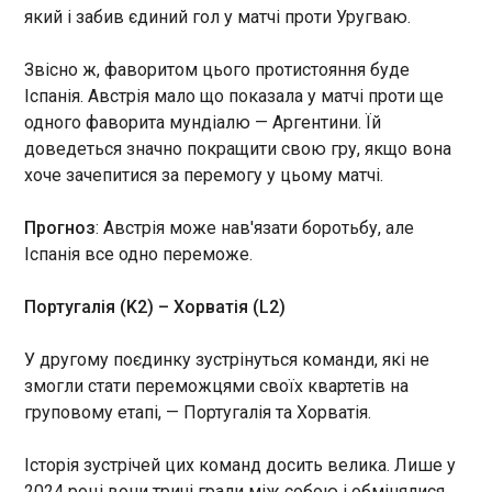
який і забив єдиний гол у матчі проти Уругваю.
ЧИТАТЬ
Звісно ж, фаворитом цього протистояння буде
Іспанія. Австрія мало що показала у матчі проти ще
Бельгія на останніх хвилинах вирвала
одного фаворита мундіалю — Аргентини. Їй
перемогу у Сенегалу
доведеться значно покращити свою гру, якщо вона
08:05:36
хоче зачепитися за перемогу у цьому матчі.
У середу, 1 липня, Бельгія та Сенегал зустрілися
в матчі 1/16 фіналу ЧС-2026. Зазначається, що
Прогноз
: Австрія може нав'язати боротьбу, але
обидві команди почали гру активно, але "леви"
Іспанія все одно переможе.
демонстрували значно кращу гру в атакуючій
третині і швидко створили можливості для
Куртуа.
ЧИТАТЬ
Португалія (K2) – Хорватія (L2)
У другому поєдинку зустрінуться команди, які не
РФ атакувала Дніпропетровщину дронами, є
змогли стати переможцями своїх квартетів на
поранені
груповому етапі, — Португалія та Хорватія.
07:55:10
Внаслідок російських атак на Дніпропетровську
Історія зустрічей цих команд досить велика. Лише у
область поранень зазнали двоє осіб. Про це
2024 році вони тричі грали між собою і обмінялися