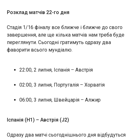
08:53:07
Розклад матчів 22-го дня
У ніч на четвер, 2 липня, відбувся матч 1/16
фіналу чемпіонату світу-2026, в якому змагалися
збірні США та Боснії і Герцеговини. Підопічні
Стадія 1/16 фіналу все ближче і ближче до свого
Маурісіо Почеттіно успішно завершили перший
завершення, але ще кілька матчів нам треба буде
етап плейоф домашнього турніру, здобувши
переглянути. Сьогодні гратимуть одразу два
перемогу над суперником з рахунком 2:0,
фаворити всього мундіалю.
незважаючи на те, що грали в меншості.
ЧИТАТЬ
22:00, 2 липня, Іспанія – Австрія
Кількість жертв землетрусів у Венесуелі
зросла до 2 295
02:00, 3 липня, Португалія – Хорватія
08:30:48
Кількість загиблих унаслідок двох потужних
06:00, 3 липня, Швейцарія – Алжир
землетрусів у Венесуелі зросла до 2295 осіб.
Про це повідомив спікер Національної асамблеї
країни Хорхе Родрігес. Загалом постраждали
Іспанія (H1) – Австрія (J2)
понад 11 тисяч людей. Рятувальні роботи
тривають. Однак, надій знайти під завалами
ЧИТАТЬ
Одразу два матчі сьогоднішнього дня відбудуться
живих людей практично немає, кажуть