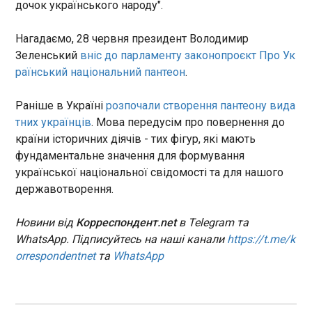
дочок українського народу".
юань, а на кінець місяця - 11,62 рубля.
Росія зупинила штурми на шести напрямках -
Нагадаємо, 28 червня президент Володимир
Генштаб
16:37:29
Зеленський
вніс до парламенту законопроєкт Про Ук
раїнський національний пантеон
.
Від початку доби і станом на 16:00 російські
окупанти здійснили 73 атаки на позиції
української армії. Водночас бої призупинилия на
Раніше в Україні
розпочали створення пантеону вида
шести ключових напрямках, повідомив Генштаб
тних українців
. Мова передусім про повернення до
ЗСУ в оперативному зведенні в середу, 1 липня.
країни історичних діячів - тих фігур, які мають
ЧИТАТЬ
фундаментальне значення для формування
української національної свідомості та для нашого
державотворення.
Біля Терапевтичного саду на ВДНГ
відреставрували історичний фонтан
Новини від
Корреспондент.net
в Telegram та
16:29:12
WhatsApp. Підписуйтесь на наші канали
https://t.me/k
orrespondentnet
та
WhatsApp