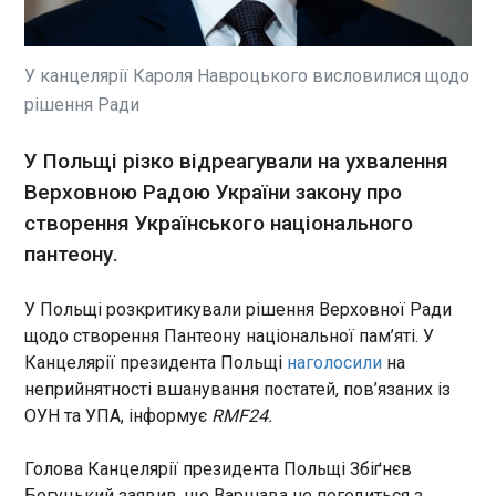
Під час саміту НАТО в Анкарі,
який запланували на 7-8
липня, відбудеться засідання
Ради Україна-НАТО на рівні
У канцелярії Кароля Навроцького висловилися щодо
міністрів закордонних справ.
рішення Ради
Про це повідомив постійний
ЧИТАТЬ
представник Туреччини при
У Польщі різко відреагували на ухвалення
НАТО Басат Озтюрк, передає
«Європейська правда» .
Верховною Радою України закону про
Росіяни вдарили по Харкову, є загиблі та
поранені
створення Українського національного
16:59:25
пантеону.
Війська РФ вдарили по Харкову, є влучання. Про
це 1 липня повідомив міський голова Харкова
У Польщі розкритикували рішення Верховної Ради
Ігор Терехов. За його словами, у Київському
щодо створення Пантеону національної пам’яті. У
районі міста окупанти поцілили у приватний
Канцелярії президента Польщі
наголосили
на
будинок, є поранені - їхня кількість і стан
неприйнятності вшанування постатей, пов’язаних із
уточнюються.
ЧИТАТЬ
ОУН та УПА, інформує
RMF24.
Українці за кордоном: в яких країнах
Голова Канцелярії президента Польщі Збіґнєв
допомагають уповноважені омбудсмана
Богуцький заявив, що Варшава не погодиться з