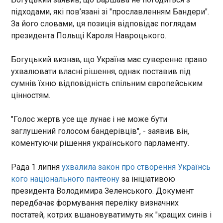
16:47:16
підходами, які пов’язані зі "прославленням Бандери".
З 2023 року в різних країнах світу працюють 6
За його словами, ця позиція відповідає поглядам
представників та 37 радників Уповноваженого
президента Польщі Кароля Навроцького.
Верховної Ради з прав людини. Про це
омбудсман Дмитро Лубінець заявив на
Богуцький визнав, що Україна має суверенне право
пресконференції у середу, 1 липня.
ухвалювати власні рішення, однак поставив під
сумнів їхню відповідність спільним європейським
ЧИТАТЬ
цінностям.
Рубль пережив найсильніше місячне падіння
"Голос жертв усе ще лунає і не може бути
з 2022-го
заглушений голосом бандерівців", - заявив він,
16:43:37
коментуючи рішення українського парламенту.
Російський валютний ринок завершив червень із
найсильнішим місячним падінням рубля майже
Рада 1 липня
ухвалила закон про створення Українсь
за чотири роки. Про це свідчать дані біржі та
кого національного пантеону
за ініціативою
котирування брокерів, пише TMT . Так, за місяць
президента Володимира Зеленського. Документ
курс китайського юаня до рубля зріс на 10,8% -
передбачає формування переліку визначних
це найбільше зростання з грудня 2022 року. На
ЧИТАТЬ
постатей, котрих вшановуватимуть як "кращих синів і
початку червня він становив 10,48 рубля за