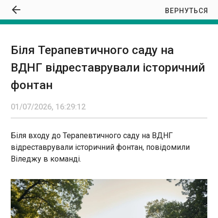
ВЕРНУТЬСЯ
Біля Терапевтичного саду на
Біля Терапевтичного саду на ВДНГ
ВДНГ відреставрували історичний
відреставрували історичний фонтан
16:29:12
фонтан
01/07/2026, 16:29:12
Біля входу до Терапевтичного саду на ВДНГ
відреставрували історичний фонтан, повідомили
ЧИТАТЬ
Віледжу в команді.
Мобілізація в Україні: кількість скарг на ТЦК
зросла у 300 разів
16:26:57