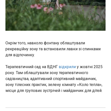
міністр оборони Німеччини
Борис Пісторіус , передає
У Франції затвердили графік
Politico .
президентських виборів
16:20:27
Перший тур президентських виборів у Франції
відбудеться 18 квітня 2027 року, а другий - 2
травня 2027 року. Про це повідомляє
Укрінформ. Відповідні дати офіційно затвердили
Окрім того, навколо фонтану облаштували
на засіданні Ради міністрів.
рекреаційну зону та встановили лавки зі спинками
ЧИТАТЬ
для відпочинку.
Терапевтичний сад на ВДНГ
відкрили
у жовтні 2025
Лукашенко помилував 32 засуджених,
року. Там облаштували зону терапевтичного
зокрема 28 політв’язнів
садівництва, адаптивний спортивний майданчик,
16:10:18
зону тілесних практик, зелену кімнату «Коло тепла»,
Самопроголошений президент Білорусі
місце для групових зустрічей і майданчик для дітей.
Олександр Лукашенко напередодні Дня
незалежності країни ухвалив рішення про
помилування 32 осіб, з яких 28 були засуджені
за "злочини екстремістського спрямування". Про