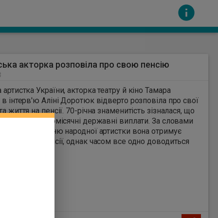
ська акторка розповіла про свою пенсію
3
 артистка України, акторка театру й кіно Тамара
в інтерв'ю Аліні Доротюк відверто розповіла про свої
та життя на пенсії. 70-річна знаменитість зізналася, що
ться жити на щомісячні державні виплати. За словами
сть за вміст інших сайтів. Всі авторскі права
, завдяки званню народної артистки вона отримує
адбавку до пенсії, однак часом все одно доводиться
ти.