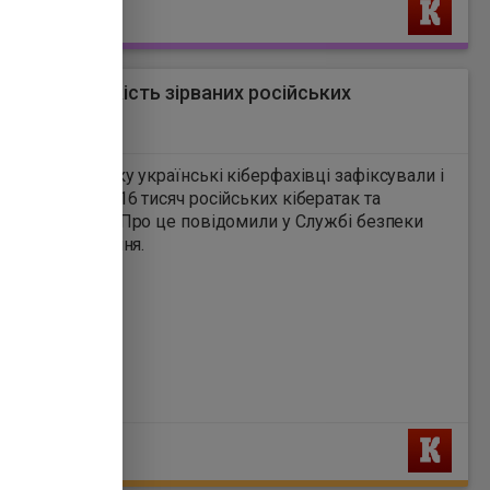
Ь
назвали кількість зірваних російських
так
8
лютого 2022 року українські кіберфахівці зафіксували і
ізували понад 16 тисяч російських кібератак та
дентів. Про це повідомили у Службі безпеки
у середу, 1 липня.
Ь