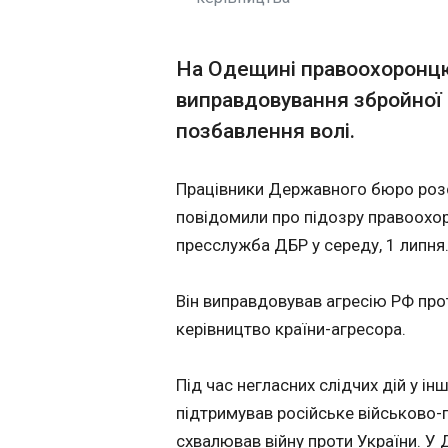
сподівався працю
саме з цією леге
Скандал із ТЦК:
клубу, проте не оч
мобілізованого
На Одещині правоохоронцю
що наставник зал
13:54:38
команду вже чере
виправдовування збройної а
Батька-одинака, я
матчі після початк
позбавлення волі.
мобілізували прац
доньки. Про це повідомив уповноважений Верховної Ради з
прав людини Дмитр
Працівники Державного бюро розс
"Завдяки суспільн
повідомили про підозру правоохо
небайдужих у Крив
дівчинки відпусти
пресслужба ДБР у середу, 1 липня
що чоловік уже з
Представник омбу
Він виправдовував агресію РФ про
поспілкувався з б
його відпустили д
керівництво країни-агресора.
оформлення необх
ЧИТАТЬ
ситуацію на контро
Під час негласних слідчих дій у ін
річного батька-од
знаходилася в сад
підтримував російське військово-п
під наглядом директорки зак
Рада ухвалила 
схвалював війну проти України. У