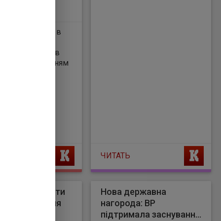
алося провести в
це було
у, що відбувся в
ЧИТАТЬ
 готовий вийти
Нова державна
г з Ф’юрі задля
нагорода: ВР
у титулу
підтримала заснування