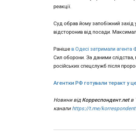
обласному ТЦК зая
про національн
реакції.
визнала чоловіка 
пантеон
мобілізовано та на
13:47:25
Закарпатті в ліка
Суд обрав йому запобіжний захід у
Верховна Рада ух
відсторонив від посади. Максималь
основу та в цілом
про Український
національний пант
Раніше
в Одесі затримали агента 
Відповідний зако
Сил оборони. За даними слідства,
№15360 підтрима
нардепів на плен
російських спецслужб після проро
засіданні в середу
Пантеон плануют
Агентки РФ готували теракт у ц
розмістити у Києві
перебуватиме у д
ЧИТАТЬ
власності і не зм
Новини від
Корреспондент.net
в 
приватизований а
канали
https://t.me/korrespondent
переданий в орен
Україна отрима
перші $600 млн
Spirit від Світо