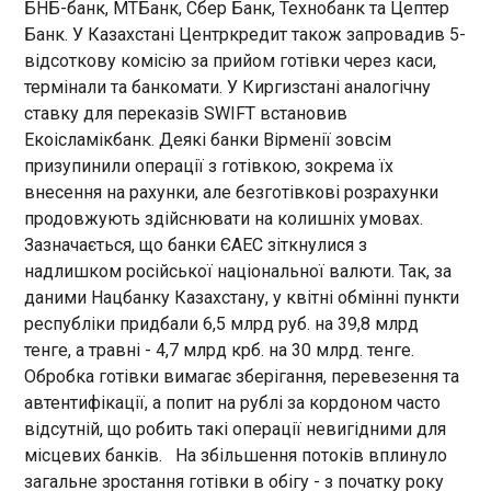
сумою понад 100 тисяч доларів. Федеральна
БНБ-банк, МТБанк, Сбер Банк, Технобанк та Цептер
10:02:23
митна служба РФ пояснювала посилення
Банк. У Казахстані Центркредит також запровадив 5-
Лісабонський Спортінг офіційно підтвердив
зростанням випадків вивезення великих
відсоткову комісію за прийом готівки через каси,
підписання півзахисника з академії Барселони.
рублевих сум. Нагадаємо, через суттєве
термінали та банкомати. У Киргизстані аналогічну
Зазначається, що йдеться про 24-річного Серхі
уповільнення економіки та різке зростання
ставку для переказів SWIFT встановив
Альтиміру. Він є випускником системи
вартості життя сукупна заборгованість
Екоісламікбанк. Деякі банки Вірменії зовсім
Барселони. На професійному рівні грав за
населення РФ за кредитами і позиками вперше в
Сабадель, Гранольєрс і Гетафе, після чого
історії досягла 45 трлн рублів .
призупинили операції з готівкою, зокрема їх
підписав контракт з Бетісом, де провів останні
ЧИТАТЬ
внесення на рахунки, але безготівкові розрахунки
три сезони.
продовжують здійснювати на колишніх умовах.
Зазначається, що банки ЄАЕС зіткнулися з
Україна вдруге уразила НПЗ в російській Уфі
надлишком російської національної валюти. Так, за
09:51:24
даними Нацбанку Казахстану, у квітні обмінні пункти
Президент Володимир Зеленський підтвердив
республіки придбали 6,5 млрд руб. на 39,8 млрд
повторне ураження нафтопереробного заводу в
тенге, а травні - 4,7 млрд крб. на 30 млрд. тенге.
російській Уфі. Про це глава держави повідомив
Обробка готівки вимагає зберігання, перевезення та
у Telegram у середу, 1 липня. "Уже вдруге наші
автентифікації, а попит на рублі за кордоном часто
санкційні відповіді на затягування Росією війни
відсутній, що робить такі операції невигідними для
дісталися до нафтопереробного заводу в Уфі -
одного з найбільших російських виробників
місцевих банків. На збільшення потоків вплинуло
ЧИТАТЬ
мастил. Відстань - понад 1300 кілометрів від
загальне зростання готівки в обігу - з початку року