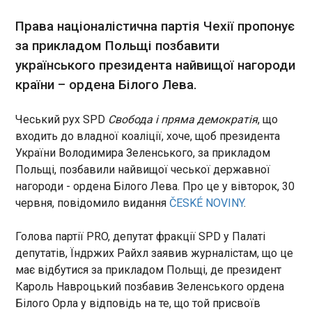
праворадикалів зросла на 8
01:55:26
тисяч. Так само більше стає у
Права націоналістична партія Чехії пропонує
суспільстві представників
за прикладом Польщі позбавити
радикальної лівої ідеології.
українського президента найвищої нагороди
Розвідка називає це
загрозою для національної
країни – ордена Білого Лева.
безпеки та демократичних
стандартів Німеччини.
Чеський рух SPD
Свобода і пряма демократія
, що
ЧИТАТЬ
входить до владної коаліції, хоче, щоб президента
України Володимира Зеленського, за прикладом
Сирський назвав критерій перелому на
Польщі, позбавили найвищої чеської державної
фронті
нагороди - ордена Білого Лева. Про це у вівторок, 30
01:25:24
червня, повідомило видання
ČESKÉ NOVINY
.
Втрати росіян в рази перевищують українські,
однак, про перелом ситуації наразі не йдеться.
Голова партії PRO, депутат фракції SPD у Палаті
Він настане тоді, коли ЗСУ почнуть звільняти
депутатів, Їндржих Райхл заявив журналістам, що це
території по 20 км на добу. Про це
має відбутися за прикладом Польщі, де президент
головнокомандуючий ЗСУ Олександр
Кароль Навроцький позбавив Зеленського ордена
Сирський сказав в інтерв'ю ТСН у вівторок, 30
ЧИТАТЬ
Білого Орла у відповідь на те, що той присвоїв
червня.