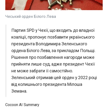
Верховний суд США визнав незаконним указ
президента Дональда Трампа про позбавлення
права на американське громадянство дітей
нелегальних мігрантів, народжених на території
Чеський орден Білого Лева
країни. Про це у вівторок, 30 червня, повідомляє
BBC .
ЧИТАТЬ
Партия SPD у Чехії, що входить до владної
коаліції, пропонує позбавити українського
У Німеччині розвідка б'є на сполох через
президента Володимира Зеленського
різке зростання кількості правих
ордена Білого Лева, за прикладом Польщі.
екстремістів
Рішення про позбавлення нагороди може
02:37:31
прийняти лише суд, адже президент Чехії
Внутрішня розвідка
Німеччини заявила про
не може забрати її самостійно.
суттєве зростання кількості
Зеленський отримав цей орден у 2022 році
людей, які ідентифікують
від колишнього президента Мілоша
себе як ультраправі
ЧИТАТЬ
активісти. Минулоріч таких
Земана.
нарахували в країні вже 58
700 громадян. Як пише BBC ,
Франція розгромила Швецію в 1/16 фіналу
Cocoon AI Summary
лише за рік кількість
Мундіалю, Мбаппе зрівнявся з Мессі