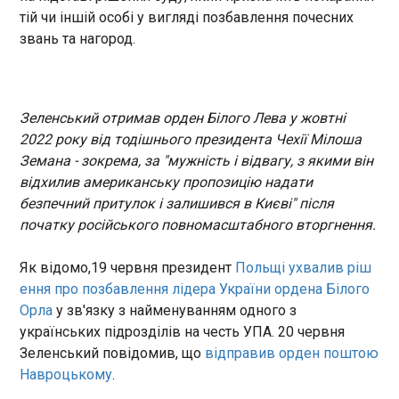
Родрігес, передає Тhe Guardian .
американська юрисдикція.
тій чи іншій особі у вигляді позбавлення почесних
ЧИТАТЬ
звань та нагород.
Майже мільйон мігрантів подали заявки на
легалізацію в Іспанії
Зеленський отримав орден Білого Лева у жовтні
00:53:22
2022 року від тодішнього президента Чехії Мілоша
30 червня в Іспанії
Земана - зокрема, за "мужність і відвагу, з якими він
завершився період прийому
відхилив американську пропозицію надати
заявок за державною
безпечний притулок і залишився в Києві" після
програмою легалізації
початку російського повномасштабного вторгнення.
мігрантів, за якою кожен, хто
проживає в країні понад 5
ЧИТАТЬ
місяців без судимості, міг
Як відомо,19 червня президент
Польщі ухвалив ріш
претендувати на отримання
ення про позбавлення лідера України ордена Білого
дозволу на роботу і
У червні до загального фонду держбюджету
Орла
у зв'язку з найменуванням одного з
проживання.
надійшло майже 434 млрд гривень
українських підрозділів на честь УПА. 20 червня
00:32:11
Зеленський повідомив, що
відправив орден поштою
Навроцькому
.