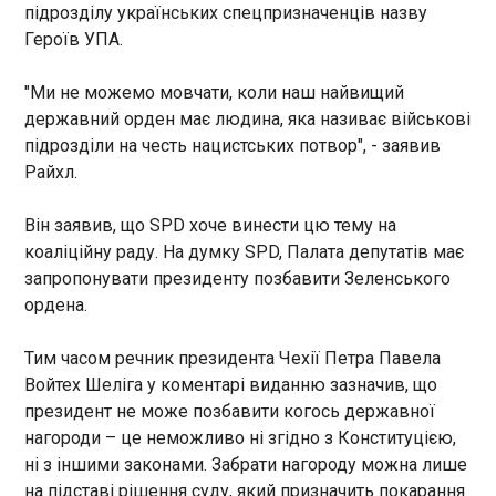
підрозділу українських спецпризначенців назву
Героїв УПА.
Указ Трампа про скасування громадянства за
народженням визнаний неконституційним
01:19:21
"Ми не можемо мовчати, коли наш найвищий
Верховний суд США визнав
державний орден має людина, яка називає військові
незаконним виконавчий указ
підрозділи на честь нацистських потвор", - заявив
Дональда Трампа про
Райхл.
позбавлення дітей
нелегальних мігрантів,
Він заявив, що SPD хоче винести цю тему на
народжених на території
ЧИТАТЬ
коаліційну раду. На думку SPD, Палата депутатів має
країни, права на отримання
запропонувати президенту позбавити Зеленського
американського
громадянства. Як пише BBC ,
ордена.
Землетрус у Венесуелі: число жертв
з перевагою 6 голосів проти
наближається до двох тисяч
3 судді визначили, що
00:55:26
Тим часом речник президента Чехії Петра Павела
рішення президента
Войтех Шеліга у коментарі виданню зазначив, що
У Венесуелі кількість жертв від нещодавніх
суперечить 14-ій поправці до
президент не може позбавити когось державної
землетрусів сягнула 1943 людей, ще десятки
конституції США, яка чітко
тисяч людей зникли безвісти. Про це у вівторок,
нагороди – це неможливо ні згідно з Конституцією,
регламентує громадянство
30 червня, повідомив голова Національної
ні з іншими законами. Забрати нагороду можна лише
за народженням для усіх, на
асамблеї (парламенту Венесуели) Хорхе
кого поширюється
на підставі рішення суду, який призначить покарання