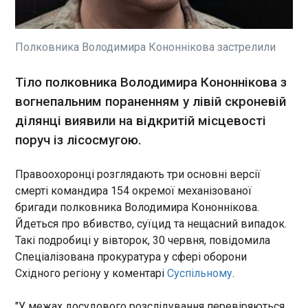
Представники адміністрації
Сполучених Штатів Стівен
Віткофф та Джаред Кушнер
прибули до Катару для
Полковника Володимира Кононнікова застрелили
роботи щодо мирної угоди
між США та Іраном - але
ЧИТАТЬ
Тіло полковника Володимира Кононнікова з
жодної зустрічі з
вогнепальним пораненням у лівій скроневій
дипломатами ісламської
республіки під час цього
ділянці виявили на відкритій місцевості
В Чехї теж хочуть позбавити Зеленського
візиту не передбачено.
ордена
поруч із лісосмугою.
03:24:41
Чеський рух SPD Свобода і пряма демократія ,
Правоохоронці розглядають три основні версії
що входить до владної коаліції, хоче, щоб
смерті командира 154 окремої механізованої
президента України Володимира Зеленського,
бригади полковника Володимира Кононнікова.
за прикладом Польщі, позбавили найвищої
Йдеться про вбивство, суїцид та нещасний випадок.
чеської державної нагороди - ордена Білого
Такі подробиці у вівторок, 30 червня, повідомила
Лева. Про це у вівторок, 30 червня, повідомило
ЧИТАТЬ
Спеціалізована прокуратура у сфері оборони
видання ČESKÉ NOVINY .
Східного регіону у коментарі
Суспільному
.
Указ Трампа про скасування громадянства за
народженням визнаний незаконним
"У межах досудового розслідування перевіряються