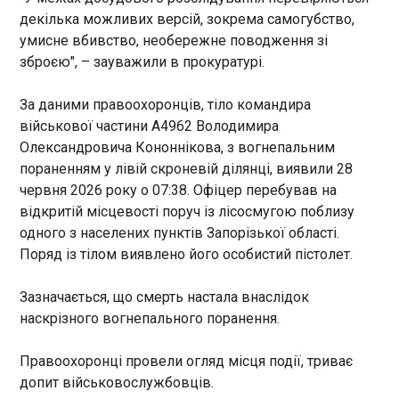
02:51:43
декілька можливих версій, зокрема самогубство,
Верховний суд США визнав незаконним указ
умисне вбивство, необережне поводження зі
президента Дональда Трампа про позбавлення
зброєю", – зауважили в прокуратурі.
права на американське громадянство дітей
нелегальних мігрантів, народжених на території
За даними правоохоронців, тіло командира
країни. Про це у вівторок, 30 червня, повідомляє
військової частини А4962 Володимира
BBC .
Олександровича Кононнікова, з вогнепальним
ЧИТАТЬ
пораненням у лівій скроневій ділянці, виявили 28
червня 2026 року о 07:38. Офіцер перебував на
відкритій місцевості поруч із лісосмугою поблизу
У Німеччині розвідка б'є на сполох через
різке зростання кількості правих
одного з населених пунктів Запорізької області.
екстремістів
Поряд із тілом виявлено його особистий пістолет.
02:37:31
Внутрішня розвідка
Зазначається, що смерть настала внаслідок
Німеччини заявила про
наскрізного вогнепального поранення.
суттєве зростання кількості
людей, які ідентифікують
Правоохоронці провели огляд місця події, триває
себе як ультраправі
ЧИТАТЬ
допит військовослужбовців.
активісти. Минулоріч таких