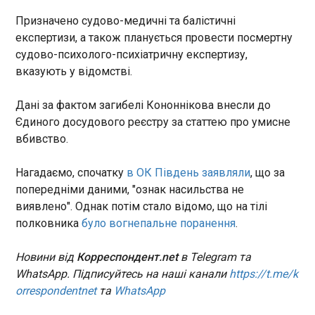
нарахували в країні вже 58
Призначено судово-медичні та балістичні
700 громадян. Як пише BBC ,
Франція розгромила Швецію в 1/16 фіналу
лише за рік кількість
експертизи, а також планується провести посмертну
Мундіалю, Мбаппе зрівнявся з Мессі
праворадикалів зросла на 8
судово-психолого-психіатричну експертизу,
01:55:26
тисяч. Так само більше стає у
вказують у відомстві.
Збірна Франції з футболу
суспільстві представників
очікувано була сильнішою за
радикальної лівої ідеології.
Швецію на стадії 1/16 фіналу
Дані за фактом загибелі Кононнікова внесли до
Розвідка називає це
чемпіонату світу в поєдинку,
Єдиного досудового реєстру за статтею про умисне
загрозою для національної
який відбувався у Нью-Йорку.
вбивство.
безпеки та демократичних
Скандинавська команда, яка
ЧИТАТЬ
стандартів Німеччини.
у відборі стала кривдницею
Нагадаємо, спочатку
в ОК Південь заявляли
, що за
України, з усіх сил трималася
попередніми даними, "ознак насильства не
у першому таймі, щоб не
Сирський назвав критерій перелому на
виявлено". Однак потім стало відомо, що на тілі
пропустити. Але їй це не
фронті
вдалося: під завісу тайму
полковника
було вогнепальне поранення
.
01:25:24
Кіліан Мбаппе відкрив
Втрати росіян в рази перевищують українські,
рахунок.
Новини від
Корреспондент.net
в Telegram та
однак, про перелом ситуації наразі не йдеться.
WhatsApp. Підписуйтесь на наші канали
https://t.me/k
Він настане тоді, коли ЗСУ почнуть звільняти
orrespondentnet
та
WhatsApp
території по 20 км на добу. Про це
головнокомандуючий ЗСУ Олександр