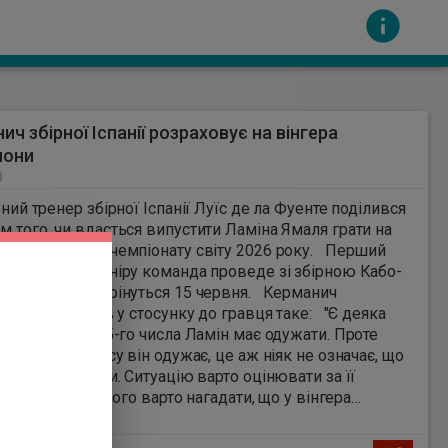
ич збірної Іспанії розраховує на вінгера
лони
0
 тренер збірної Іспанії Луїс де ла Фуенте поділився
м того, чи вдасться випустити Ламіна Ямаля грати на
перших матчах чемпіонату світу 2026 року. Перший
сть за вміст інших сайтів. Всі авторскі права
к у рамках турніру команда проведе зі збірною Кабо-
Суперники зустрінуться 15 червня. Керманич
ої фурії" сказав у стосунку до гравця таке: "Є деяка
ь того, що до 15-го числа Ламін має одужати. Проте
якщо до того часу він одужає, це аж ніяк не означає, що
де на поле грати. Ситуацію варто оцінювати за її
ом." У світлі цього варто нагадати, що у вінгера
ни пошкоджено підколінне сухожилля. Ямаль
ався 22 квітня, коли пробивав одинадцятиметровий у