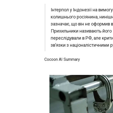
Політика
ЧИТАТЬ
Економіка
Інтерпол у Індонезії на вимо
колишнього росіянина, ниніш
Технології
РФ атакувала Х
зазначає, що він не оформив в
Спорт
жертви і поране
Прихильники називають його 
Різне
00:23:28
переслідували в РФ, але крити
Російські військо
зв’язки з націоналістичними 
атакували безпіл
житловий будинок
Застосувати
Херсоні. Внаслідо
Cocoon AI Summary
загинуло двоє лю
дев’ятеро зазнали
поранень. Про це 
середу, 3 червня,
повідомила ДСНС.
"Російські війська
продовжують ата
Херсон. Внаслідок
ЧИТАТЬ
ворожих дронів в
з районів міста с