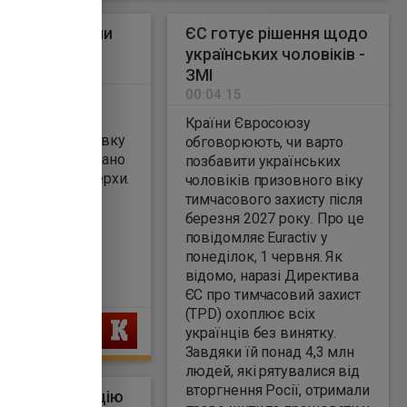
 в Одесі: стали
ЄС готує рішення щодо
 деталі
українських чоловіків -
7
ЗМІ
00:04:15
 внаслідок
я російського
Країни Євросоюзу
дев’ятиповерхівку
обговорюють, чи варто
стково зруйновано
позбавити українських
та другий поверхи.
чоловіків призовного віку
у ніч проти
тимчасового захисту після
ка, 1 червня,
березня 2027 року. Про це
чільнк
повідомляє Euractiv у
ї МВА Сергій
понеділок, 1 червня. Як
відомо, наразі Директива
ЄС про тимчасовий захист
(TPD) охоплює всіх
Ь
українців без винятку.
Завдяки їй понад 4,3 млн
людей, які рятувалися від
вторгнення Росії, отримали
рювала опозицію