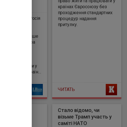
право жити та працювати у
країнах Євросоюзу без
проходження стандартних
а заявляє, що Росія
процедур надання
ала опозицію
притулку.
місця в Раді
ООН. Про це пише
 цитуючи міністра
них справ
и. Йоганн
 заявив, що
 роль Німеччини у
і підтримки України
і відносини з
 , можливо,
ЧИТАТЬ
и Берліну шансу
 в Радбезі ООН.
рила по
Стало відомо, чи
раду: горить
візьме Трамп участь у
поверхівка
саміті НАТО