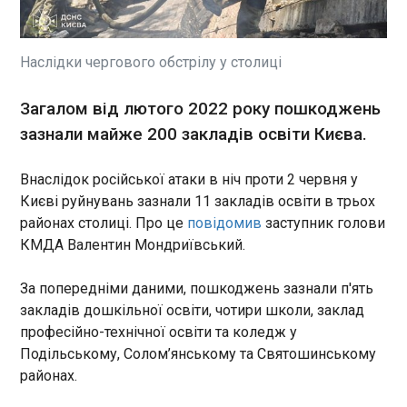
із Днем Києва та назвав столицю "глобальним
містом сили", яке "вистояло у темряві". Про це він
написав у Телеграм у неділю, 31 травня. "Хтось
народився тут, хтось приїхав сюди вчитись, жити
Наслідки чергового обстрілу у столиці
і працювати, а хтось жодного разу тут не бував,
але для всіх українців та українок Київ – рідний.
ЧИТАТЬ
Загалом від лютого 2022 року пошкоджень
Свій. Теплий. Затишний. Київ, яким ми
зазнали майже 200 закладів освіти Києва.
захоплюємося. Яким пишаємось", – зазначив
він.
У Києві пошкоджено п'ять медзакладів
Внаслідок російської атаки в ніч проти 2 червня у
через атаку РФ
22:51:57
Києві руйнувань зазнали 11 закладів освіти в трьох
районах столиці. Про це
повідомив
заступник голови
Внаслідок масованої російської атаки в ніч
проти 2 червня у Києві були пошкоджені та
КМДА Валентин Мондриївський.
частково зруйновані п’ять медичних установ.
Найбільших руйнувань зазнав центр первинної
За попередніми даними, пошкоджень зазнали п'ять
медико-санітарної допомоги у Голосіївському
закладів дошкільної освіти, чотири школи, заклад
районі. Про це повідомила пресслужба МОЗ.
ЧИТАТЬ
професійно-технічної освіти та коледж у
Подільському, Солом’янському та Святошинському
районах.
У Дніпрі з-під завалів дістали тіло дитини
22:51:55