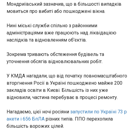
Мондриївський зазначив, що в більшості випадків
У Дніпрі з-під завалів багатоквартирного
мовиться про вибиті або пошкоджені вікна.
будинку, зруйнованого атакою росіян, дістали
тіло дитини. Про це повідомив голова
Нині міські служби спільно з районними
Дніпропетровської ОВА Олександр Ганжа у
Телеграм у вівторок, 2 червня. "Тіло дитини 2023
адміністраціями вже працюють над ліквідацією
року народження рятувальники дістали з-під
наслідків та відновленням об’єктів.
завалів понівеченої атакою чотириповерхівки.
Сьогодні вночі росіяни вбили у Дніпрі 8 людей",–
ЧИТАТЬ
Зокрема тривають обстеження будівель та
написав він.
уточнення обсягів відновлювальних робіт.
Нічна атака РФ на Київ: є загиблий, 29
У КМДА нагадали, що від початку повномасштабного
поранених
вторгнення Росії в Україні пошкоджено майже 200
22:51:53
закладів освіти в Києві. Більшість із них уже
У ніч на вівторок, 2 червня, російська атака на
відновили, частина перебуває в процесі ремонту.
Київ спричинила значні руйнування, один чоловік
загинув, багато людей постраждало. За
останніми даними, травмовано 29 осіб, серед
Нагадаємо, цієї ночі росіяни
запустили по Україні 73 р
них - дві дитини. Про це повідомив начальник
акети і 656 БпЛА
різних типів. ППО перехопила
Київської міської військової адміністрації Тимур
ЧИТАТЬ
більшість ворожих цілей.
Ткаченко. Міський голова Києва Віталій Кличко