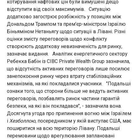
котирування нафтових цін були вимушені дещо
позбавлять ринок частини гарантій безпеки, на
відступити від своїх максимумів. Ситуацію
які він покладався", - зазначила вона.
Експорт СПГ із Катару перейшов у "тіньовий"
Досягнута угода про припинення вогню між
додатково загострює розбіжність у позиціях між
режим - ЗМІ
Ізраїлем і Хезболлою , посередником у якій
Дональдом Трампом та прем’єр-міністром Ізраїлю
22:51:47
виступає США, має поширитися на всю
Біньяміном Нетаньягу щодо ситуації в Лівані. Різні
Катар, другий у світі експортер скрапленого
територію Лівану. Подальші перемовини щодо
оцінки змісту переговорів щодо конфлікту
природного газу, почав використовувати
врегулювання заплановані найближчим часом.
практики "тіньового" флоту для прихованого
створюють додаткову невизначеність для ринку,
Ціни на нафту зростають через відсутність
транспортування вантажів через Ормузьку
зазначає видання. Аналітик енергетичного сектору
прогресу між Іраном і США
протоку. Про це повідомляє Bloomberg .
Ребекка Бабін із CIBC Private Wealth Group зазначила,
ЧИТАТЬ
що відсутність активних переговорів лише посилює
занепокоєння ринку через втрату стабілізаційних
механізмів, на які покладалися учасники. "Подальші
Масштабний збій в Amazon "поклав"
ознаки того, що сторони більше не ведуть активних
найпопулярніші світові сервіси
переговорів, позбавлять ринок частини гарантій
22:51:46
безпеки, на які він покладався", - зазначила вона.
Користувачі в Україні та по всьому світу
Досягнута угода про припинення вогню між Ізраїлем
зіткнулися із серйозними технічними
і
Хезболлою
, посередником у якій виступає США, має
проблемами в роботі низки популярних онлайн-
поширитися на всю територію Лівану. Подальші
платформ. Про це свідчать дані Downdetector у
вівторок, 2 червня. У роботі хмарних серверів
перемовини щодо врегулювання заплановані