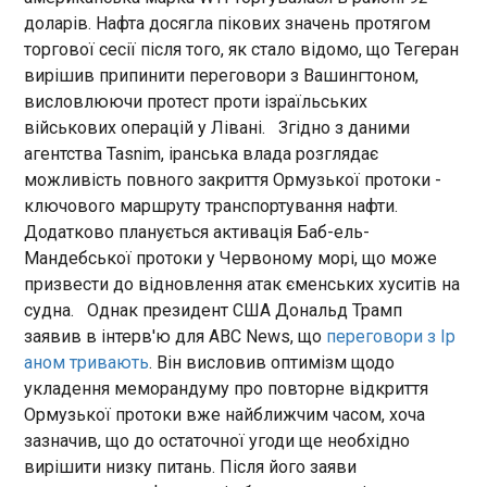
22:51:46
Дональд Трамп заявив в інтерв'ю для ABC News,
доларів. Нафта досягла пікових значень протягом
що переговори з Іраном тривають . Він висловив
Ремонтна кампанія на українських АЕС
торгової сесії після того, як стало відомо, що Тегеран
оптимізм щодо укладення меморандуму про
наблизилась до екватора. Про це сказав в.о.
вирішив припинити переговори з Вашингтоном,
повторне відкриття Ормузької протоки вже
голови правління НАЕК Енергоатом Павло
висловлюючи протест проти ізраїльських
найближчим часом, хоча зазначив, що до
Ковтонюк, повідомила пресслужба компанії в
військових операцій у Лівані. Згідно з даними
остаточної угоди ще необхідно вирішити низку
середу, 3 червня. "Ми наблизилися до середини
агентства Tasnim, іранська влада розглядає
питань. Після його заяви котирування нафтових
виконання планово-попереджувальних та
цін були вимушені дещо відступити від своїх
можливість повного закриття Ормузької протоки -
середніх ремонтів. Частину енергоблоків на
ЧИТАТЬ
максимумів. Ситуацію додатково загострює
ключового маршруту транспортування нафти.
Хмельницькій і Рівненській АЕС повернуто в
розбіжність у позиціях між Дональдом Трампом
роботу після ремонту, на інших – роботи
Додатково планується активація Баб-ель-
та прем’єр-міністром Ізраїлю Біньяміном
тривають або розпочнуться згідно з графіком",
Мандебської протоки у Червоному морі, що може
В Укрзалізниці заявили про 7,9 млрд збитків
Нетаньягу щодо ситуації в Лівані. Різні оцінки
– заявив він.
через війну
призвести до відновлення атак єменських хуситів на
змісту переговорів щодо конфлікту створюють
22:51:47
судна. Однак президент США Дональд Трамп
додаткову невизначеність для ринку, зазначає
заявив в інтерв'ю для ABC News, що
переговори з Ір
Укрзалізниця зафіксувала значне погіршення
видання. Аналітик енергетичного сектору
фінансових показників у першому кварталі 2026
Ребекка Бабін із CIBC Private Wealth Group
аном тривають
. Він висловив оптимізм щодо
року на тлі війни, атак на інфраструктуру та
зазначила, що відсутність активних переговорів
укладення меморандуму про повторне відкриття
зростання витрат на енергоресурси. Про це
лише посилює занепокоєння ринку через втрату
Ормузької протоки вже найближчим часом, хоча
повідомила пресслужба компанії у понеділок, 1
стабілізаційних механізмів, на які покладалися
зазначив, що до остаточної угоди ще необхідно
червня.
учасники. "Подальші ознаки того, що сторони
ЧИТАТЬ
вирішити низку питань. Після його заяви
більше не ведуть активних переговорів,