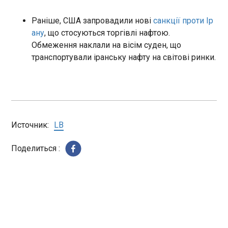
ризики екстремальних
коридором
погодних умов у всьому світі,
22:50:54
Раніше, США запровадили нові
санкції проти Ір
повідомляє Reuters .
ану
, що стосуються торгівлі нафтою.
Обмеження наклали на вісім суден, що
транспортували іранську нафту на світові ринки.
ЧИТАТЬ
Президент підписав закон про отримання
Источник:
LB
Україною 90 млрд євро від ЄС
22:50:54
Поделиться :
Володимир Зеленський
підписав закон про
ратифікацію угоди з ЄС про
позику на 90 млрд євро. Про
це ідеться на сайті
парламенту . Президент був
ЧИТАТЬ
ініціатором законопроєкту.