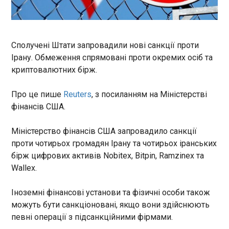
запровадили нові санкції
проти Ірану. Обмеження
спрямовані проти окремих
осіб та криптовалютних бірж.
Про це пише Reuters , з
Сполучені Штати запровадили нові санкції проти
посиланням на Міністерстві
ЧИТАТЬ
Ірану. Обмеження спрямовані проти окремих осіб та
фінансів США. Міністерство
криптовалютних бірж.
фінансів США запровадило
санкції проти чотирьох
ООН закликає світ готуватися до
Про це пише
Reuters
, з посиланням на Міністерстві
громадян Ірану та чотирьох
екстремальної спеки через повернення Ель-
фінансів США.
іранських бірж цифрових
Ніньйо
активів Nobitex, Bitpin,
22:50:57
Ramzinex та Wallex.
Міністерство фінансів США запровадило санкції
Всесвітня метеорологічна
проти чотирьох громадян Ірану та чотирьох іранських
організація прогнозує
бірж цифрових активів Nobitex, Bitpin, Ramzinex та
розвиток помірного або
Wallex.
навіть сильного феномену
Ель-Ніньйо у найближчі
ЧИТАТЬ
місяці. Таке природне явище
Іноземні фінансові установи та фізичні особи також
може спровокувати різке
можуть бути санкціоновані, якщо вони здійснюють
підвищення глобальної
200 мільйонів тонн вантажів вже
певні операції з підсанкційними фірмами.
температури та збільшити
перевезено українським морським