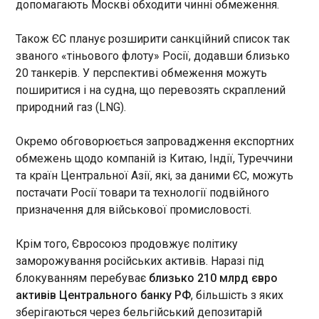
допомагають Москві обходити чинні обмеження.
ЧИТАТЬ
Також ЄС планує розширити санкційний список так
званого «тіньового флоту» Росії, додавши близько
В Україні завершується посівна, аграрії
20 танкерів. У перспективі обмеження можуть
засадили 97% від прогнозованих площ
поширитися і на судна, що перевозять скраплений
22:50:42
природний газ (LNG).
В Україні завершується
посівна - 2026. Аграрії
Окремо обговорюється запровадження експортних
засіяли 5,84 млн га зернових
обмежень щодо компаній із Китаю, Індії, Туреччини
та зернобобових культур, що
та країн Центральної Азії, які, за даними ЄС, можуть
становить 97% від
постачати Росії товари та технології подвійного
прогнозованих площ. Про це
ЧИТАТЬ
повідомили в Міністерстві
призначення для військової промисловості.
економіки. Зокрема, посіяно:
Львівська міськрада поскаржилася прем’єру
Крім того, Євросоюз продовжує політику
Польщі на тиск через будівництво
заморожування російських активів. Наразі під
сміттєпереробного заводу
блокуванням перебуває
близько 210 млрд євро
22:50:41
активів Центрального банку РФ
, більшість з яких
зберігаються через бельгійський депозитарій