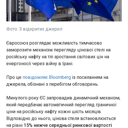
Керівник Офісу Президента
України Кирило Буданов
провів робочу зустріч із
представниками місії
Міжнародного валютного
Фото: З відкритих джерел
фонду на чолі з Гевіном
ЧИТАТЬ
Ґреєм. Як ідеться на сайті
ОПУ , Буданов запевнив
Євросоюз розглядає можливість тимчасово
делегацію Фонду, що Україна
заморозити механізм перегляду цінової стелі на
Bloomberg: ЄС розглядає заморожування
налаштована на
цінової стелі на нафту РФ через війну в Ірані
російську нафту на тлі зростання світових цін на
впровадження структурних
22:50:42
енергоносії через війну в Ірані.
реформ. Вони мають
Євросоюз розглядає
забезпечити довгострокову
можливість тимчасово
Про це
повідомляє Bloomberg
із посиланням на
економічну стійкість,
заморозити механізм
джерела, обізнані з перебігом обговорень.
відбудову країни в повоєнний
перегляду цінової стелі на
період та подальшу
російську нафту на тлі
інтеграцію до ЄС.
Минулого року ЄС запровадив динамічний механізм,
зростання світових цін на
ЧИТАТЬ
який передбачає автоматичний перегляд граничної
енергоносії через війну в
ціни на російську нафту кожні шість місяців.
Ірані. Про це повідомляє
Відповідно до нього, цінова стеля встановлюється
Bloomberg із посиланням на
В середу в Україні не прогнозуються
джерела, обізнані з
на рівні
15% нижче середньої ринкової вартості
відключення електроенергії