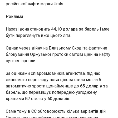
перебігом обговорень.
російської нафти марки Urals.
22:50:42
Реклама
Наразі вона становить
44,10 долара за барель
і має
бути переглянута вже цього літа.
ЧИТАТЬ
Однак через війну на Близькому Сході та фактичне
блокування Ормузької протоки світові ціни на нафту
суттєво зросли.
ДПС виявила масштабну схему виведення
коштів за кордон через понад 2 тисячі
За оцінками співрозмовників агентства, під час
компаній
22:50:42
липневого перегляду нова цінова стеля могла б
автоматично зрости щонайменше до
65 доларів за
Державна податкова служба
барель
, що перевищує попередню узгоджену
України виявила ознаки
скоординованої схеми
країнами G7 стелю у
60 доларів.
виведення грошей за
кордон. Як ідеться на сайті
ЧИТАТЬ
Саме тому в ЄС обговорюють кілька варіантів дій.
ДПСУ , понад 2,3 тисячі
Один із них передбачає повне заморожування