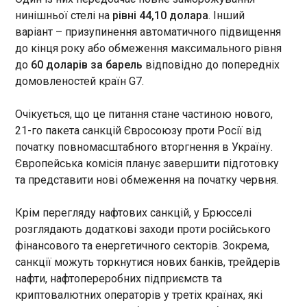
компаній провели
нинішньої стелі на
рівні 44,10 долара
. Інший
зовнішньоекономічні
"Укренерго": завтра в Україні відключень
варіант – призупинення автоматичного підвищення
операції на суму більш ніж
світла не прогнозують
до кінця року або обмеження максимального рівня
198 млрд грн і після цього
22:50:41
зникли.
до
60 доларів за барель
відповідно до попередніх
У суботу, 30 травня,
домовленостей країн G7.
обмеження
електроспоживання в Україні
Очікується, що це питання стане частиною нового,
не плануються. Про це
повідомляє НЕК "Укренерго".
21-го пакета санкцій Євросоюзу проти Росії від
"Завтра, у суботу,
початку повномасштабного вторгнення в Україну.
ЧИТАТЬ
застосування заходів
Європейська комісія планує завершити підготовку
обмеження не планується", –
та представити нові обмеження на початку червня.
йдеться у повідомленні.
На Одещині впроваджують пілотний проєкт
єЧерги для легковиків
Крім перегляду нафтових санкцій, у Брюсселі
22:50:41
розглядають додаткові заходи проти російського
фінансового та енергетичного секторів. Зокрема,
санкції можуть торкнутися нових банків, трейдерів
нафти, нафтопереробних підприємств та
криптовалютних операторів у третіх країнах, які