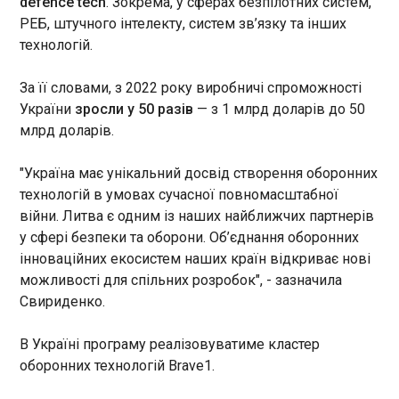
defence tech
. Зокрема, у сферах безпілотних систем,
22:50:42
РЕБ, штучного інтелекту, систем зв’язку та інших
технологій.
За її словами, з 2022 року виробничі спроможності
України
зросли у 50 разів
— з 1 млрд доларів до 50
млрд доларів.
ЧИТАТЬ
"Україна має унікальний досвід створення оборонних
технологій в умовах сучасної повномасштабної
Україна залучить 236 мільйонів євро від
війни. Литва є одним із наших найближчих партнерів
Світового банку під гарантію Швеції
у сфері безпеки та оборони. Об’єднання оборонних
22:50:41
інноваційних екосистем наших країн відкриває нові
Міністерство фінансів України
можливості для спільних розробок", - зазначила
та Світовий банк уклали
Свириденко.
кредитну угоду про надання
позики на суму 236 мільйонів
В Україні програму реалізовуватиме кластер
євро. Фінансування залучили
оборонних технологій Brave1.
від Міжнародного банку
ЧИТАТЬ
реконструкції та розвитку під