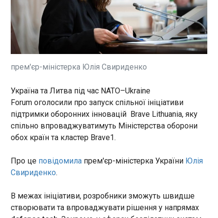
Україна та Данія працюють
над розширенням
оборонного партнерства.
Йдеться зокрема про
закупівлю українських дронів
ЧИТАТЬ
та перехоплювачів,
прем'єр-міністерка Юлія Свириденко
локалізацію виробництва в
Данії, розвиток
Україна та Литва запускають спільну
Україна та Литва під час NATO–Ukraine
протиповітряної оборони та
ініціативу підтримки оборонних інновацій
Forum оголосили про запуск спільної ініціативи
підтримку українських
Brave Lithuania
ракетних спроможностей.
підтримки оборонних інновацій Brave Lithuania, яку
22:50:41
спільно впроваджуватимуть Міністерства оборони
Україна та Литва під час
обох країн та кластер Brave1.
NATO–Ukraine
Forum оголосили про запуск
Про це
повідомила
прем'єр-міністерка України
Юлія
спільної ініціативи підтримки
оборонних інновацій Brave
Свириденко
.
ЧИТАТЬ
Lithuania, яку спільно
впроваджуватимуть
В межах ініціативи, розробники зможуть швидше
Міністерства оборони обох
У травні Міноборони допустило до
створювати та впроваджувати рішення у напрямах
країн та кластер Brave1.
експлуатації 175 зразків ОВТ