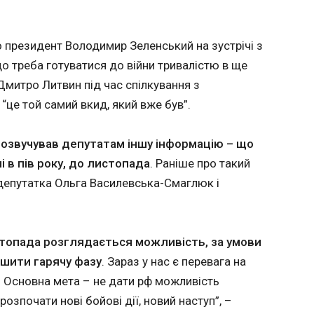
угорського прем'єра не заважати руху
Посли 
рез двосторонні питання
сімки"
о президент Володимир Зеленський на зустрічі з
покида
о треба готуватися до війни тривалістю в ще
на тлі
22:50:2
Канлцер Німеччини Фрідріх
Дмитро Литвин під час спілкування з
погроз
Мерц під час зустрічі з
 “це той самий вкид, який вже був”.
новим прем'єр-міністром
Угорщини Петером
Мадяром порушив питання
озвучував депутатам іншу інформацію – що
вступу України до
і в пів року, до листопада
. Раніше про такий
Євросоюзу. Як пише
"Укрінформ" , голова
епутатка Ольга Василевська-Смаглюк і
німецького уряду
наголосив, що невирішені
двосторонні питання між
українською та угорською
топада розглядається можливість, за умови
ЧИТАТ
стороною не мають
ршити гарячу фазу
. Зараз у нас є перевага на
слугувати приводом для
 Основна мета – не дати рф можливість
блокування початку процесу
переговорів між Києвом та
розпочати нові бойові дії, новий наступ”, –
ини
Трамп висловив підтримку Пашиняну