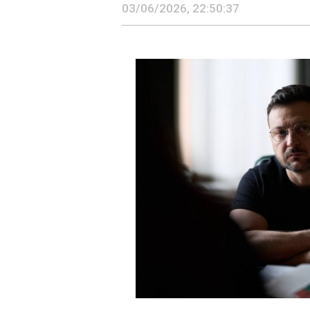
Політика
03/06/2026, 22:50:37
ЧИТАТЬ
Економіка
Технології
Україна посилю
Спорт
оборонну співп
Різне
Естонією
22:50:37
Застосувати
ЧИТАТЬ