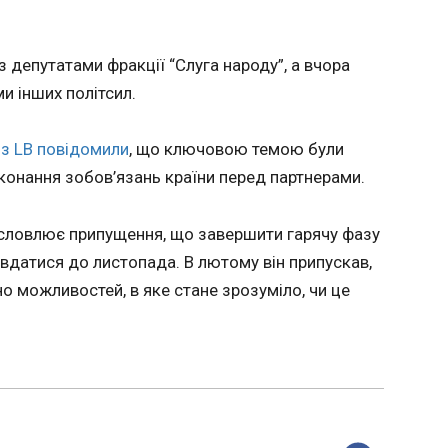
Брюсселем.
овність
виборів у Вірменії
22:50:26
Президе
з депутатами фракції “Слуга народу”, а вчора
Трамп ви
и інших політсил.
прем’єру Ніколу Пашинян
напередо
Вірменії,
і з LB повідомили
, що ключовою темою були
червня. 
конання зобов’язань країни перед партнерами.
Пашиняна
словлює припущення, що завершити гарячу фазу
 вдатися до листопада. В лютому він припускав,
но можливостей, в яке стане зрозуміло, чи це
ЧИТАТЬ
був до
Лідери ЄС обговорять
Рада р
вав
відкриття першого
угоду 
 щодо
переговорного
сприян