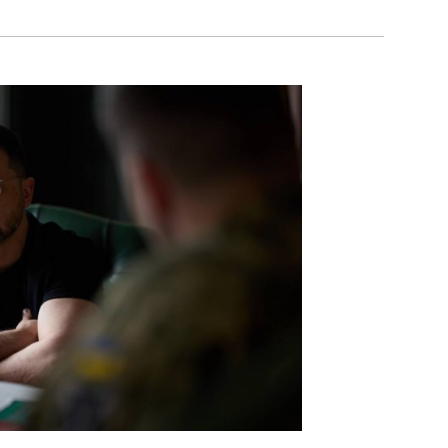
ЧИТАТ
зустрічі з депутатськими
фракціями казав, що треба
готуватися до війни
тривалістю в ще два-три
є
Європе
роки. Радник президента
рацю з
з раке
Дмитро Литвин під час
22:50:3
спілкування з
журналістами в чаті ОП
сказав, що “це той самий
вкид, який вже був”.
ЧИТАТЬ
ЧИТАТ