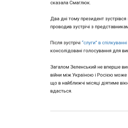
сказала Смаглюк.
заявив про гот
зустрітися із
Зеленським
22:50:26
Два дні тому президент зустрівся 
проводив зустрічі з представникам
Після зустрічі
“слуги” в спілкуванн
консолідовані голосування для ви
Загалом Зеленський не вперше ви
війни між Україною і Росією може
що в найближчі місяці діятиме вік
ЧИТАТЬ
вдасться.
Зеленський при
Швеції і анонсу
«сильний крок