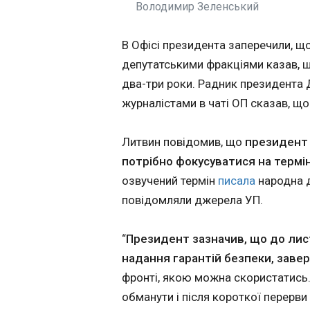
Володимир Зеленський
Мерц закликав 
України в ЄС че
В Офісі президента заперечили, щ
22:50:39
депутатськими фракціями казав, щ
два-три роки. Радник президента 
журналістами в чаті ОП сказав, що
Литвин повідомив, що
президент 
потрібно фокусуватися на термін
озвучений термін
писала
народна д
повідомляли джерела УП.
“
Президент зазначив, що до лис
ЧИТАТЬ
надання гарантій безпеки, заве
фронті, якою можна скористатись.
обманути і після короткої перерви 
Прем’єр Угорщ