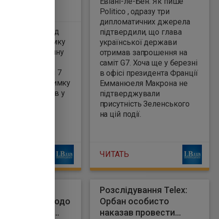
Евіані-ле-Бен. Як пише
Politico , одразу три
дипломатичних джерела
нт США Дональд
підтвердили, що глава
словив підтримку
української держави
у
отримав запрошення на
дні виборів у
саміт G7. Хоча ще у березні
 які відбудуться 7
в офісі президента Франції
Про свою підтримку
Емманюеля Макрона не
 Трамп написав у
підтверджували
соцмережі TruthSocial .
присутність Зеленського
на цій події.
ЧИТАТЬ
атифікувала
Розслідування Telex:
з Францією щодо
Орбан особисто
ня підтримці
наказав провести