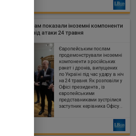
Ь
публікуємо окремі тези
дискусії.
йським послам показали іноземні компоненти
т і дронів РФ від атаки 24 травня
7
Європейським послам
продемонстрували іноземні
компоненти з російських
ракет і дронів, випущених
по Україні під час удару в ніч
на 24 травня. Як розповіли у
Офісі президента , із
європейськими
представниками зустрілися
заступник керівника Офісу
президента України Павло
Паліса, радник –
Ь
уповноважений президента
з питань санкційної політики