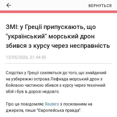
ВЕРНУТЬСЯ
ЗМІ: у Греції припускають, що
ЗМІ: у Греції припускають, що "український"
"український" морський дрон
морський дрон збився з курсу через
несправність
збився з курсу через несправність
21:44:45
Слідство у Греції схиляється до того, що
15/05/2026, 21:44:45
знайдений на узбережжі острова Лефкада
морський дрон з бойовою частиною збився з
курсу через технічний збій і був в дорозі
Слідство у Греції схиляється до того, що знайдений
недовго. Про це повідомляє Reuters з
на узбережжі острова Лефкада морський дрон з
посиланням на джерела, пише "Європейська
ЧИТАТЬ
бойовою частиною збився з курсу через технічний
правда".
збій і був в дорозі недовго.
Трамп заявив, що російський удар по Києву
Про це повідомляє
Reuters
з посиланням на
може зашкодити мирним переговорам
21:35:36
джерела, пише "Європейська правда".