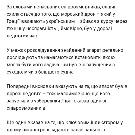
Президент США Дональд
За словами неназваних співрозмовників, слідчі
Трамп заявив, що російський
удар у Києві 14 травня,
схиляються до того, що морський дрон – який у
внаслідок якого загинули 24
Греції вважають українським – збився з курсу через
людини, може зашкодити
технічну несправність і, ймовірно, був у дорозі
мирним зусиллям із
ЧИТАТЬ
недовгий час.
припинення війни РФ проти
України. Про це пише Радіо
У межах розслідування знайдений апарат ретельно
Свобода .
Женева втрачає фінансування і кадри через
досліджують та намагаються встановити, якою
політику президента США Трампа
могла бути його задача і чи був він запущений з
21:25:45
суходолу чи з більшого судна.
Дипломатичний хаб у Женеві
(Швейцарія) опинився на
Попередні висновки вказують на те, що апарат був в
межі глибокої фінансової та
дорозі недовго – тож малоймовірно, що його
інфраструктурної кризи, пише
Politico . Масштабні
запустили з узбережжя Лівії, сказав один зі
скорочення бюджету США
ЧИТАТЬ
співрозмовників.
під час другого
президентського терміну
Ще один вказав на те, що ключовим індикатором у
Дональда Трампа вже почали
Єрмак залишається у СІЗО: заставу не змогли
цьому питанні розглядають запас пального.
руйнувати міжнародний
внести