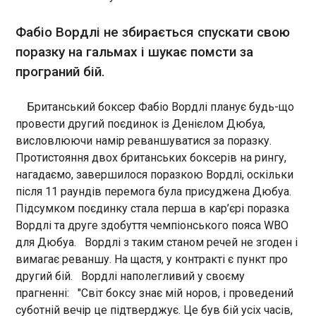
20:14:12
Фабіо Вордлі не збирається спускати свою
15 травня Молдова офіційно передала
Князівству Монако головування в Комітеті
поразку на гальмах і шукає помсти за
міністрів Ради Європи. Про це повідомило
програний бій.
молдовське видання Newsmaker , пише
"Європейська правда". Церемонія відбулася в
Кишиневі за підсумками міністерської сесії за
Британський боксер Фабіо Вордлі планує будь-що
участю понад 50 делегацій, зокрема 20 міністрів
ЧИТАТЬ
провести другий поєдинок із Денієлом Дюбуа,
закордонних справ.
висловлюючи намір реваншуватися за поразку.
Протистояння двох британських боксерів на рингу,
Нічна повітряна тривога у Гельсінкі порушила
нагадаємо, завершилося поразкою Вордлі, оскільки
роботу транспорту
після 11 раундів перемога була присуджена Дюбуа.
20:14:12
Підсумком поєдинку стала перша в кар’єрі поразка
Через безпрецедентне для Фінляндії
Вордлі та друге здобуття чемпіонського пояса WBO
оголошення повітряної тривоги у столичному
для Дюбуа. Вордлі з таким станом речей не згоден і
регіоні під ранок 15 травня чимало автобусів не
вимагає реваншу. На щастя, у контракті є пункт про
вийшли на маршрути за графіком, деякі
другий бій. Вордлі наполегливий у своєму
магазини відкрилися із затримкою. Про це
повідомляє Yle, пише "Європейська правда".
прагненні: "Світ боксу знає мій норов, і проведений
ЧИТАТЬ
суботній вечір це підтверджує. Це був бій усіх часів,