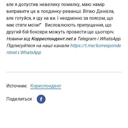
але я допустив невелику помилку, маю намір
НБУ увів в обіг дві нові пам’ятні монети,
виправити це в поєдинку-реванші. Вітаю Денієла,
присвячені «Розстріляному відродженню»
але готуйся, я іду на ви. І неодмінно за поясом, що
20:03:07
має стати моїм!" Висловлюють припущення, що
15 травня Нацбанк ввів в обіг
другий бій боксери можуть провести ще цьогоріч.
пам’ятні монети «Розстріляне
Новини від
Корреспондент.net
в Telegram і WhatsApp.
відродження. Іван Падалка» і
Підписуйтеся на наші канали
https://t.me/korresponde
«Розстріляне відродження.
ntnet
і
WhatsApp
Майк Йогансен». Як
повідомила пресслужба НБУ ,
ЧИТАТЬ
обидві монети мають
спільний символічний аверс із
написом “Слово” – назвою
Маліновський шукатиме новий клуб у статусі
легендарного харківського
Источник:
Кореспондент
вільного агента
будинку.
19:59:07
Поделиться :
Український півзахисник Руслан Маліновський
на порозі нового витка у своїй кар'єрі. На
офіційному сайті клубу Дженоа, де гравець
виступає наразі, розмістили повідомлення про
те, що кінець сезону стане завершенням