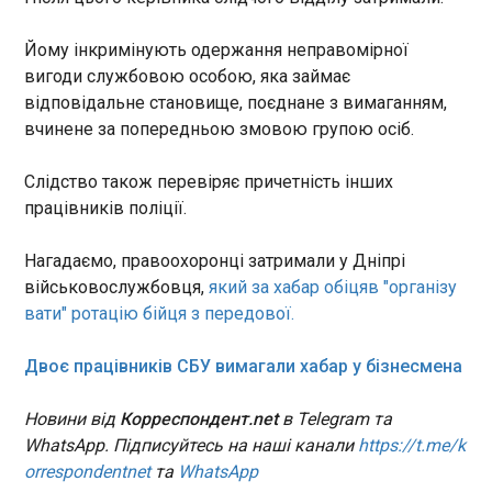
У китайському Ханчжоу запустять повністю
Йому інкримінують одержання неправомірної
автоматизований поїзд метро
вигоди службовою особою, яка займає
13:01:48
відповідальне становище, поєднане з вимаганням,
У місті Ханчжоу (Китай)
вчинене за попередньою змовою групою осіб.
почне курсувати перший
повністю автоматизований
Слідство також перевіряє причетність інших
поїзд метро, повідомляє
працівників поліції.
Railway Pro . Він курсуватиме
12-тою лінією та
ЧИТАТЬ
розганятиметься до 100 км/
Нагадаємо, правоохоронці затримали у Дніпрі
год. Новий транспорт
військовослужбовця,
який за хабар обіцяв "організу
розробила компанія CRRC.
ЗСУ звільнили Одрадне на Харківщині
вати" ротацію бійця з передової.
12:59:23
Українські військові здійснили зачистку села
Двоє працівників СБУ вимагали хабар у бізнесмена
Одрадне Дворічанського району Харківської
області та повернули його разом із прилеглою
Новини від
Корреспондент.net
в Telegram та
місцевістю під свій контроль. Про це
WhatsApp. Підписуйтесь на наші канали
https://t.me/k
повідомила 129 окрема важка механізована
orrespondentnet
та
WhatsApp
бригада (ОВБр) в п’ятницю, 15 травня.