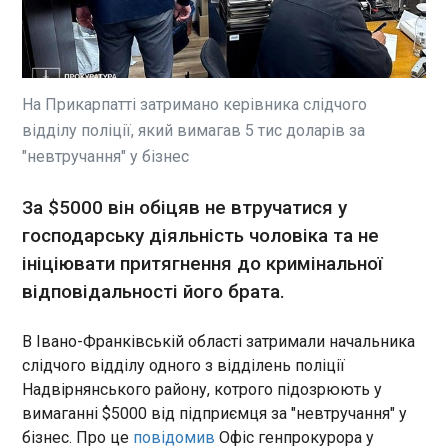
П'ятьох громадян Польщі віком 15-18 років
затримано у зв'язку з жорстоким побиттям
трьох підлітків з України. Про це повідомив
міністр внутрішніх справ та адміністрації Польщі
Марчин Кервінський, передає "Європейська
На Прикарпатті затримано керівника слідчого
правда" з посиланням на RMF24 .
ЧИТАТЬ
відділу поліції, який вимагав 5 тис доларів за
"невтручання" у бізнес
В РФ змінили підрахунок рейтингу Путіна
через його рекордне падіння
За $5000 він обіцяв не втручатися у
13:14:35
господарську діяльність чоловіка та не
Всеросійський центр вивчення громадської
ініціювати притягнення до кримінальної
думки (ВЦВГД) змінив методику, за якою
відповідальності його брата.
проводять щотижневі опитування для оцінки
рейтингів президента, уряду та політичних партій.
Центр вирішив поміняти методику після різкого
В Івано-Франківській області затримали начальника
падіння рейтингів влади, яке він фіксував на
ЧИТАТЬ
слідчого відділу одного з відділень поліції
початку 2026 року. Про це свідчить
Надвірнянського району, котрого підозрюють у
заява ВЦВГД, зроблена в п'ятницю, 15 травня.
вимаганні $5000 від підприємця за "невтручання" у
Греція звинуватила турецьких рибалок у
бізнес. Про це
повідомив
Офіс генпрокурора у
порушенні морського права та звернулась до