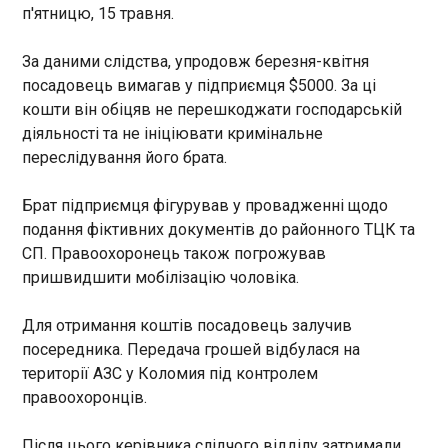
п'ятницю, 15 травня.
ЄС
13:07:21
За даними слідства, упродовж березня-квітня
У п’ятницю, 14 травня, Греція звернулася до
посадовець вимагав у підприємця $5000. За ці
Європейського Союзу з проханням втрутитися
та покласти край "незаконному рибальству та
кошти він обіцяв не перешкоджати господарській
порушенню морського права" турецькими
діяльності та не ініціювати кримінальне
рибалками у східній частині Егейського моря.
переслідування його брата.
ЧИТАТЬ
Брат підприємця фігурував у провадженні щодо
подання фіктивних документів до районного ТЦК та
ВАКС стягнув активи нардепа на понад 7 млн
СП. Правоохоронець також погрожував
13:01:57
пришвидшити мобілізацію чоловіка.
Вищий антикорупційний суд визнав
необґрунтованими активи, пов’язані з народним
Для отримання коштів посадовець залучив
депутатом, та постановив стягнути в дохід
посередника. Передача грошей відбулася на
держави понад 7,2 млн грн. Про це інформує
САП у п'ятницю, 15 травня. Мова про автомобілі:
території АЗС у Коломия під контролем
правоохоронців.
ЧИТАТЬ
Після цього керівника слідчого відділу затримали.