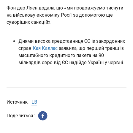
16:55:23
Фон дер Ляєн додала, що «ми продовжуємо тиснути
Правоохоронці у четвер, 14 травня, проводять
на військову економіку Росії за допомогою ще
слідчі дії у Харківській міській раді. Це
суворіших санкцій».
підтвердили у пресслужбі обласної прокуратури,
передає Укрінформ . У відомстві пообіцяли
повідомити згодом, яке саме кримінальне
Днями висока представниця ЄС із закордонних
провадження розслідується.
справ
Кая Каллас
заявила, що перший транш із
ЧИТАТЬ
масштабного кредитного пакета на 90
мільярдів євро від ЄС надійде Україні у червні.
Парламент Чехії висловився проти першого
з’їзду судетських німців у Брно
16:55:14
Палата депутатів парламенту Чехії підтримала
резолюцію, у якій висловлює незгоду з
Источник:
LB
проведенням першого з’їзду судетських німців у
Брно. Про це повідомляє IDNES , пише
Поделиться :
"Європейська правда". На засіданні 14 травня у
Палаті депутатів голосами від коаліційних партій
ЧИТАТЬ
ухвалили резолюцію, що висловлює незгоду з