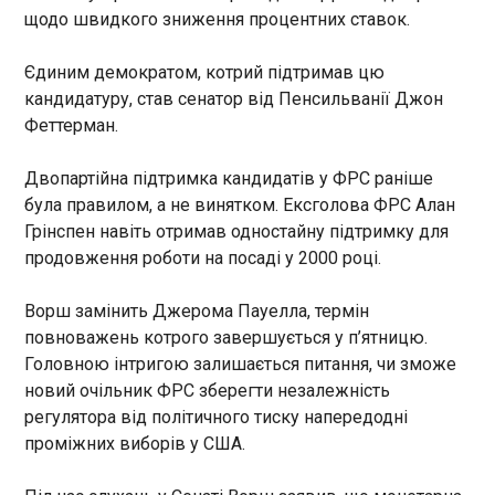
15:18:38
щодо швидкого зниження процентних ставок.
Україна розпочала розгортання власної
Єдиним демократом, котрий підтримав цю
супутникової мережі. Про це повідомила газета
Financial Times з посиланням на співзасновника
кандидатуру, став сенатор від Пенсильванії Джон
та головного конструктора компанії Fire Point
Феттерман.
Дениса Штілермана в четвер, 14 травня.
Двопартійна підтримка кандидатів у ФРС раніше
ЧИТАТЬ
була правилом, а не винятком. Ексголова ФРС Алан
Грінспен навіть отримав одностайну підтримку для
продовження роботи на посаді у 2000 році.
Міністр охорони здоров’я Британії подав у
відставку, бо "втратив довіру" до Стармера
15:18:27
Ворш замінить Джерома Пауелла, термін
повноважень котрого завершується у п’ятницю.
Міністр охорони здоров'я Вес Стрітінг подав у
Головною інтригою залишається питання, чи зможе
відставку з уряду прем’єр-міністра Кіра
Стармера одразу після того, як в офісі Стармера
новий очільник ФРС зберегти незалежність
запевнили, що цього не відбудеться. Про це
регулятора від політичного тиску напередодні
йдеться у його заяві, яку наводить Sky News ,
проміжних виборів у США.
пише "Європейська правда".
ЧИТАТЬ