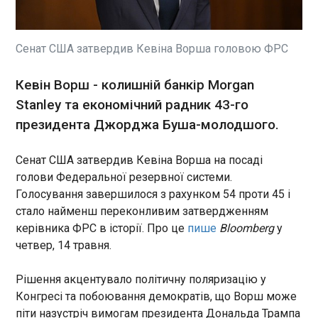
Міністерка закордонних справ Угорщини Аніта
Орбан у четвер провела приблизно півгодинну
розмову з послом РФ Євгенієм Станіславовим,
Сенат США затвердив Кевіна Ворша головою ФРС
висловивши йому протест проти обстрілу Росією
Закарпаття. Про це Орбан сказала у відео,
ЧИТАТЬ
Кевін Ворш - колишній банкір Morgan
опублікованому на своїй Facebook-сторінці,
Stanley та економічний радник 43-го
повідомляє "Європейська правда".
президента Джорджа Буша-молодшого.
Консультант, який продав Метью Перрі
смертельну дозу кетаміну, отримав два роки
в'язниці
Сенат США затвердив Кевіна Ворша на посаді
15:21:08
голови Федеральної резервної системи.
Суд у Лос-Анджелесі засудив до двох років
Голосування завершилося з рахунком 54 проти 45 і
ув'язнення 56-річного Еріка Флемінга,
стало найменш переконливим затвердженням
повідомляє The Guardian. Він працював
керівника ФРС в історії. Про це
пише
Bloomberg
у
консультантом із питань наркозалежності та
четвер, 14 травня.
виступив посередником у передачі кетаміну, від
ЧИТАТЬ
якого у жовтні 2023 року помер актор Метью
Рішення акцентувало політичну поляризацію у
Перрі.
Конгресі та побоювання демократів, що Ворш може
Україна почала запуск власних супутників -
піти назустріч вимогам президента Дональда Трампа
ЗМІ