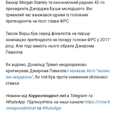
ділки пропонували військовозобов’язаним
банкір Morgan Stanley та економічний радник 43-го
уникнути призову через підроблені документи
президента Джорджа Буша-молодшого. Він
ЧИТАТЬ
або допомагали втекти за кордон поза
тривалий час вважався одним із головних
пунктами пропуску. Так, на Київщині затримали
претендентів на пост глави ФРС.
заступника керівника громадської організації,
Спалах хантавірусу: Франція оприлюднила
який переправляв ухилянтів до сусідньої країни
результати тестів пасажирів лайнера
Також Ворш був серед фіналістів на першу
в обхід контрольно-пропускних постів.
15:05:35
номінацію претендента на посаду голови ФРС у 2017
Правоохоронці затримали зловмисника на
Французи, що перебували під медичним
місцевій АЗС, де він мав забрати клієнта та
році. Але тоді замість нього обрали Джерома
наглядом після контакту з інфікованими
довезти його до західного кордону, а звідти -
Павелла.
хантавірусом, (ідеться про 26 осіб) мають
лісовими стежками за межі України. У
негативні результати тестів. Проте вони все ще в
Львівській області викрили на "ухилянтських
Як відомо, Дональд Трамп неодноразово
лікарняній ізоляції через тривалий інкубаційний
схемах" трьох членів військово-лікарської
критикував Джерома Павелла і
називав його "велик
період хвороби - 42 дні. Про це повідомила
ЧИТАТЬ
комісії при одному з місцевих ТЦК, серед яких
глава МОЗ Франції Стефані Ріст у соцмережі X.
им невдахою"
, бо той був проти зниження облікової
психіатр, невропатолог та хірург. Лікарі
ставки.
фальсифікували діагнози військовозобов’язаних
За Єрмака почали вносити заставу. 8 млн
та підробляли їм меддовідки про "погане
обіцяла дати директорка заповідника "Бабин
здоров’я" для відстрочки від призову. На
Новини від
Корреспондент.net
в Telegram та
Житомирщині затримали місцевого
Яр"
WhatsApp. Підписуйтесь на наші канали
https://t.me/k
15:03:26
військовослужбовця та співробітника районного
orrespondentnet
та
WhatsApp
ТЦК з Волині, які організували нелегальний