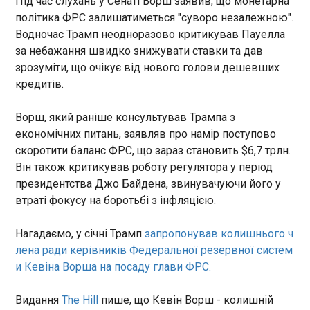
Під час слухань у Сенаті Ворш заявив, що монетарна
політика ФРС залишатиметься "суворо незалежною".
На Херсонщині розширили обов'язкову
Водночас Трамп неодноразово критикував Пауелла
евакуацію
за небажання швидко знижувати ставки та дав
15:14:29
зрозуміти, що очікує від нового голови дешевших
На Херсонщині оголосили обов’язкову
кредитів.
евакуацію дітей разом із батьками з селищ
Наддніпрянське та Молодіжне Херсонської
Ворш, який раніше консультував Трампа з
громади. Про це повідомляє Херсонська МВА за
результатами засідання Ради оборони області у
економічних питань, заявляв про намір поступово
четвер, 14 травня.
ЧИТАТЬ
скоротити баланс ФРС, що зараз становить $6,7 трлн.
Він також критикував роботу регулятора у період
президентства Джо Байдена, звинувачуючи його у
Ухилення від мобілізації: викрито ще п'ять
втраті фокусу на боротьбі з інфляцією.
схем
15:10:16
Нагадаємо, у січні Трамп
запропонував колишнього ч
Служба безпеки та Національна поліція
лена ради керівників Федеральної резервної систем
заблокували п’ять нових схем ухилення від
и Кевіна Ворша на посаду глави ФРС.
мобілізації і затримали організаторів оборудок.
Про це повідомила пресслужба СБУ в четвер, 14
Видання
The Hill
пише, що Кевін Ворш - колишній
травня. За суми від 5000 до 35 000 доларів