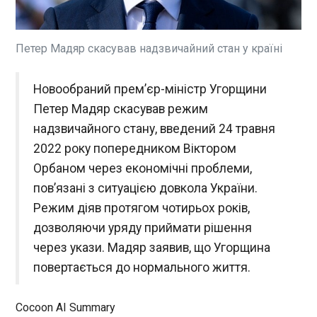
Число загиблих через російський масований
повітряний удар по Києву зросла до семи. Про
це повідомила Нацполіція в четвер, 14 травня.
Вказано, що серед жертв – троє чоловіків, троє
Петер Мадяр скасував надзвичайний стан у країні
жінок та малолітня дівчина.
ЧИТАТЬ
Новообраний прем’єр-міністр Угорщини
Петер Мадяр скасував режим
Новим омбудсменом РФ стала депутат, яка
надзвичайного стану, введений 24 травня
викрадала дітей із Херсона
2022 року попередником Віктором
15:50:29
Орбаном через економічні проблеми,
Російський омбудсмен, яка займалася обмінами
пов’язані з ситуацією довкола України.
полонених, Тетяна Москалькова йде з
посади. Новим уповноваженим із прав людини в
Режим діяв протягом чотирьох років,
РФ призначили Яну Лантратову, яку в Україні
дозволяючи уряду приймати рішення
звинувачують у депортації дітей. Москалькова
через укази. Мадяр заявив, що Угорщина
обіймала посаду уповноваженого два терміни
ЧИТАТЬ
поспіль (протягом 10 років). Це максимально
повертається до нормального життя.
дозволений законом термін. У квітні
повноваження Москалькової закінчилися. З
У НАТО пообіцяли підтримку Україні після
Cocoon AI Summary
початку російського повномасштабного
масованої атаки РФ