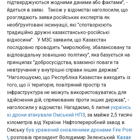
підтверджуються жодними даними або фактами", -
15:24:14
йдеться в заяві. Також у відомстві наголосили, що
Печерський районний суд Києва відправив під
розглядають заяви російських експертів як
арешт без права на заставу співробітника
необґрунтовані інсинуації, які "спотворюють
Головного управління розвідки Міноборони
традиційно дружні казахстансько-російські
Владислава Реута, підозрюваного у вбивстві 39-
відносини". У МЗС заявили, що Казахстан
річної Анастасії Березовської, яку Інтерпол
розшукував за замах на українського
послідовно проводить "миролюбну, збалансовану та
бізнесмена Вадима Єрмолаєва у Монако. Про це
ЧИТАТЬ
відповідальну зовнішню політику", яка базується на
повідомляє Українська правда в четвер, 9 липня.
принципах "добросусідства, взаємної поваги та
Суддя Роман Новак задовольнив клопотання
невтручання у внутрішні справи інших держав".
прокурора, який просив для фігуранта
Мовний омбудсмен перевірив громади
"Наголошуємо, що Республіка Казахстан виходить із
безальтерантивний арешт. За даними слідства,
Закарпаття
того, що її територія, повітряний простір та
Березовську, яку підозрюють у замаху на
15:17:41
інфраструктура не можуть використовуватись для
підсанкційного українського бізнесмена
У громадах Закарпатської області з компактним
Єрмолаєва у Монако, вбили поблизу селища
здійснення дій, спрямованих проти інших держав", -
проживанням угорської та румунської
Юрів Київської області Владислав Реут та його
наголосили у відомстві. Нагадаємо, 6 липня
українсь
національних спільнот загалом дотримуються
спільник Віталій Жикович 3 липня. У
кі дрони атакували Омський НПЗ
, за майже 2,5 тисячі
вимог Закону "Про забезпечення
першочергових свідченнях Реут, мовляв,
кілометрів від України. Нафтопереробний завод в
функціонування української мови як державної".
показав, що застрелив Березовську, однак
Про це свідчать результати виїзного
Омську
був уражений оновленими дронами Fire Poin
ЧИТАТЬ
пізніше змінив покази. Тепер він стверджує, що
моніторингу, який провів Секретаріат
t
, розповів президент Володимир Зеленський.
Казах
(чинний чи колишній співробітник СБУ - ред.)