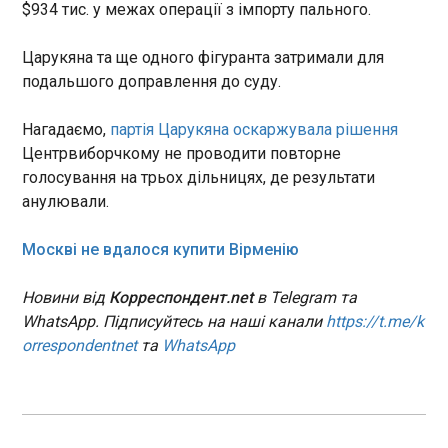
$934 тис. у межах операції з імпорту пального.
У Херсоні зросла кількість жертв російської
Царукяна та ще одного фігуранта затримали для
атаки 1 липня
11:02:25
подальшого доправлення до суду.
У Херсоні зросла кількість загиблих внаслідок
російської атаки на маршрутне таксі у
Нагадаємо,
партія Царукяна оскаржувала рішення
Центральному районі Херсона 1 липня. Про це
Центрвиборчкому не проводити повторне
повідомив голова ОВА Олександр Прокудін у
голосування на трьох дільницях, де результати
вівторок, 7 липня. У лікарні померла жінка, котра
анулювали.
зазнала тяжких поранень.
ЧИТАТЬ
Москві не вдалося купити Вірменію
Трамп їде на саміт НАТО в поганому настрої:
Новини від
Корреспондент.net
в Telegram та
союзники готуються до напруги
WhatsApp. Підписуйтесь на наші канали
https://t.me/k
11:02:23
orrespondentnet
та
WhatsApp
Президент США Дональд Трамп вирушив на
саміт НАТО в Анкарі в поганому настрої, тому
серед представників країн Альянсу
побоюються, що переговори можуть пройти
напружено. Про це повідомляє CNN із