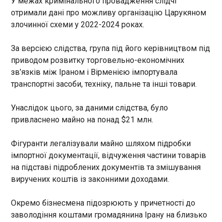
У межах кримінального провадження слідчі
11:25:20
отримали дані про можливу організацію Царукяном
злочинної схеми у 2022-2024 роках.
За версією слідства, група під його керівництвом під
приводом розвитку торговельно-економічних
зв’язків між Іраном і Вірменією імпортувала
транспортні засоби, техніку, пальне та інші товари.
ЧИТАТЬ
Унаслідок цього, за даними слідства, було
США хочуть виробляти ракети для Patriot в
привласнено майно на понад $21 млн.
Європі
11:23:36
Фігуранти легалізували майно шляхом підробки
Сполучені Штати ведуть переговори з
імпортної документації, відчуження частини товарів
Німеччиною та ще кількома європейськими
на підставі підроблених документів та змішування
країнами щодо запуску спільного виробництва
виручених коштів із законними доходами.
ракет AIM-120 AMRAAM і технічного
обслуговування ракет PAC-3 для зенітних
Окремо бізнесмена підозрюють у причетності до
комплексів Patriot. Про це повідомляє Reuters із
ЧИТАТЬ
заволодіння коштами громадянина Ірану на близько
посиланням на поінформоване джерело.