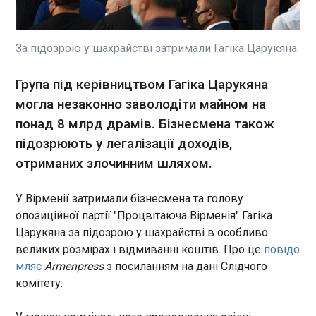
На Донеччині під час виконання аварійно-
відновлювальних робіт ремонтна бригада
потрапила під російський обстріл. Про це
повідомило Міненерго у вівторок, 6 липня.
За підозрою у шахрайстві затримали Гагіка Царукяна
"Внаслідок атаки поранення отримали 12
працівників. Постраждалих доставлено до
ЧИТАТЬ
Група під керівництвом Гагіка Царукяна
лікарні, де їм надається уся необхідна медична
могла незаконно заволодіти майном на
допомога", – йдеться у повідомленні.
понад 8 млрд драмів. Бізнесмена також
США хочуть виробляти ракети для Patriot в
Європі
підозрюють у легалізації доходів,
11:25:49
отриманих злочинним шляхом.
Сполучені Штати ведуть переговори з
Німеччиною та ще кількома європейськими
У Вірменії затримали бізнесмена та голову
країнами щодо запуску спільного виробництва
опозиційної партії "Процвітаюча Вірменія" Гагіка
ракет AIM-120 AMRAAM і технічного
Царукяна за підозрою у шахрайстві в особливо
обслуговування ракет PAC-3 для зенітних
комплексів Patriot. Про це повідомляє Reuters із
великих розмірах і відмиванні коштів. Про це
повідо
ЧИТАТЬ
посиланням на поінформоване джерело.
мляє
Armenpress
з посиланням на дані Слідчого
комітету.
Голова ОП: Польща готує ескалаційні кроки
до роковин Волинської трагедії