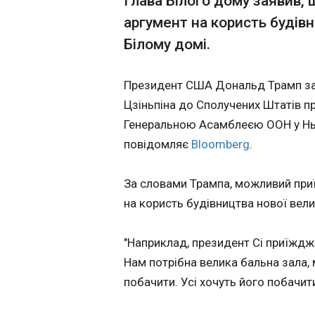
Глава Білого дому заявив, 
аргумент на користь будівн
У Європарламен
рішення Зеленс
Білому домі.
01:59:34
Президент США Дональд Трамп заяв
Цзіньпіна до Сполучених Штатів п
Генеральною Асамблеєю ООН у Нью
повідомляє
Bloomberg
.
За словами Трампа, можливий приї
на користь будівництва нової вели
"Наприклад, президент Сі приїжджа
ЧИТАТЬ
Нам потрібна велика бальна зала, 
побачити. Усі хочуть його побачити
Трамп назвав д