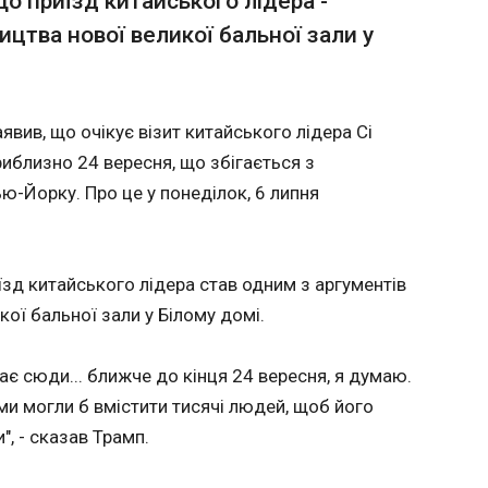
що приїзд китайського лідера -
ицтва нової великої бальної зали у
т внесли дві поправки з критикою
МЗС А
ького про Героїв УПА
викли
через 
SOCAR 
01:58:4
Європейська народна партія
ив, що очікує візит китайського лідера Сі
та Прогресивний альянс
Міністе
риблизно 24 вересня, що збігається з
соціалістів і демократів у
справ А
Європарламенті одночасно
-Йорку. Про це у понеділок, 6 липня
понеділ
подали практично однакові
вислови
правки до резолюції щодо
Росії у 
України, в яких
РФ на А
засуджується рішення
зд китайського лідера став одним з аргументів
Миколаї
української влади присвоїти
який ст
кої бальної зали у Білому домі.
військовому підрозділу
Про це повідомляє
найменування на честь
держав
Героїв УПА.
є сюди... ближче до кінця 24 вересня, я думаю.
Азерба
ЧИТАТ
ми могли б вмістити тисячі людей, щоб його
", - сказав Трамп.
ату
Трамп назвав дату зустрічі з Сі Цзін