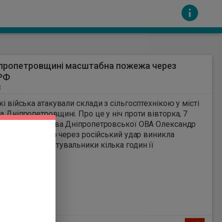
іпропетровщині масштабна пожежа через
 РФ
3
кі війська атакували склади з сільгосптехнікою у місті
а Дніпропетровщині. Про це у ніч проти вівторка, 7
сть за вміст інших сайтів. Всі авторскі права
Він зазначив, що через російський удар виникла
на пожежа. Рятувальники кілька годин її
овували.