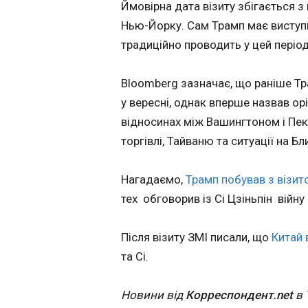
Ймовірна дата візиту збігається 
зустрічі із Сі Цз
США
Нью-Йорку. Сам Трамп має виступ
01:23:03
традиційно проводить у цей період 
Bloomberg зазначає, що раніше Тр
у вересні, однак вперше назвав ор
відносинах між Вашингтоном і Пе
торгівлі, Тайваню та ситуації на Б
Нагадаємо,
Трамп побував з візит
тех обговорив із Сі Цзіньпін війну 
ЧИТАТЬ
Після візиту ЗМІ писали, що
Китай 
та Сі.
Іспанія вибила
Португалію і
Новини від
Корреспондент.net
в 
завершила істо