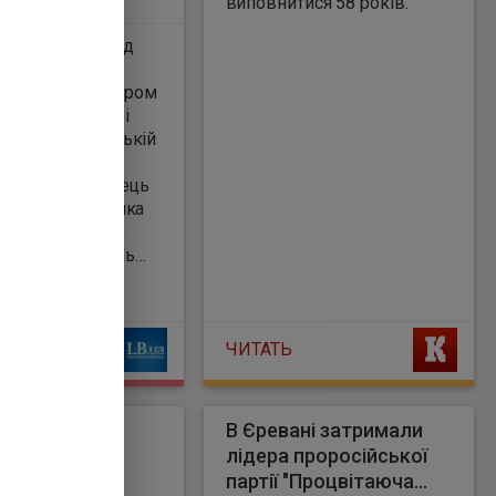
виповнитися 58 років.
ША Дональд
 зустрічі з лідером
ичного Китаю Сі
м на американській
. Як пише
g , республіканець
рийняти очільника
ної 24 вересня,
е тоді, коли у Нью-
зпочинатиме
ва сесія
ної Асамблеї ООН.
ЧИТАТЬ
а користь
В Єревані затримали
. Військова
лідера проросійської
ога Польщі
партії "Процвітаюча