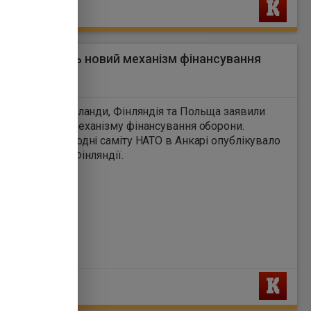
Ь
пі створюють новий механізм фінансування
ни
5
Британія, Нідерланди, Фінляндія та Польща заявили
робку нового механізму фінансування оборони.
аяву напередодні саміту НАТО в Анкарі опублікувало
рство оборони Фінляндії.
Ь