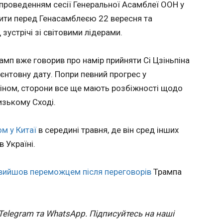
з проведенням сесії Генеральної Асамблеї ООН у
інпінем у
01:20:36
ити перед Генасамблеєю 22 вересня та
Президент С
Трамп озвучив дату
зустрічі зі світовими лідерами.
можливої
комуніст
амп вже говорив про намір прийняти Сі Цзіньпіна
Цзінпіне
території
ієнтовну дату. Попри певний прогрес у
Bloomber
кіном, сторони все ще мають розбіжності щодо
планує п
лизькому Сході.
Піднебес
тобто сам
Йорку ро
ом у Китаї
в середині травня, де він сред інших
роботу но
в Україні.
Генераль
ЧИТАТЬ
вийшов переможцем після переговорів
Трампа
У Київській області
Спір н
оголосили день
Москви
Telegram та WhatsApp. Підписуйтесь на наші
рію
жалоби за загиблими
допом