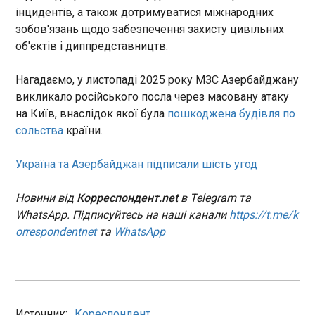
фіналу. Поєдинок Португалії з
інцидентів, а також дотримуватися міжнародних
Іспанією видався не
У Київській області оголосили день жалоби
зобов'язань щодо забезпечення захисту цивільних
феєричним з точки зору голів,
за загиблими
об'єктів і диппредставництв.
але цікавим за створеними
23:58:28
нагодами. На двох команди
У Київській області у вівторок, 7 липня,
Нагадаємо, у листопаді 2025 року МЗС Азербайджану
зрештою завдали 25 ударів
оголошено День жалоби за загиблими
по воротах, більше і гостріше
викликало російського посла через масовану атаку
внаслідок масованої російської атаки. Про це
було в іспанців.
на Київ, внаслідок якої була
пошкоджена будівля по
повідомив голова Київської ОВА Микола
сольства
країни.
Калашник. Він зазначив, що на всій території
області буде приспущено державні прапори.
ЧИТАТЬ
Також буде обмежено проведення
Україна та Азербайджан підписали шість угод
розважальних заходів і звучання розважальної
музики.
Спір на користь Москви. Військова допомога
Новини від
Корреспондент.net
в Telegram та
Польщі
WhatsApp. Підписуйтесь на наші канали
https://t.me/k
23:53:25
orrespondentnet
та
WhatsApp
За інформацією міністра оборони Польщі
Владислава Косіняка-Камиша, польська
підтримка України є безпрецедентною. Уряд
розкрив конкретні цифри: Важливим відкриттям
стало те, що серед переданих засобів у 2024
Источник:
Кореспондент