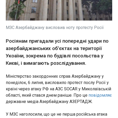
Охтирському районах у понеділок, 6 липня,
загинули двоє цивільних. Про це повідомив
начальник Сумської ОВА Олег Григоров. Так у
прикордонній Великописарівській громаді
російський дрон поцілив по цивільному
МЗС Азербайджану висловив ноту протесту Росії
домогосподарству. Загинув господар. Завтра
ЧИТАТЬ
чоловіку мало б виповнитися 58 років.
Росіянам пригадали усі попередні удари по
Трамп назвав дату зустрічі із Сі Цзінпінем у
азербайджанських об'єктах на території
США
Укоаїни, зокрема по будівлі посольства у
01:23:03
Києві, і вимагають розслідування.
Президент США Дональд
Трамп озвучив дату
Міністерство закордонних справ Азербайджану у
можливої зустрічі з лідером
комуністичного Китаю Сі
понеділок, 6 липня, висловило протест послу Росії у
Цзінпінем на американській
країні через атаку РФ на АЗС SOCAR у Миколаївській
території. Як пише Bloomberg
ЧИТАТЬ
області, який стався днем раніше. Про це
повідомляє
, республіканець планує
державне медіа Азербайджану АЗЕРТАДЖ.
прийняти очільника
Піднебесної 24 вересня,
Трамп назвав дату зустрічі з Сі Цзінпінем у
У МЗС наголосили, що це не перша російська атака
тобто саме тоді, коли у Нью-
США