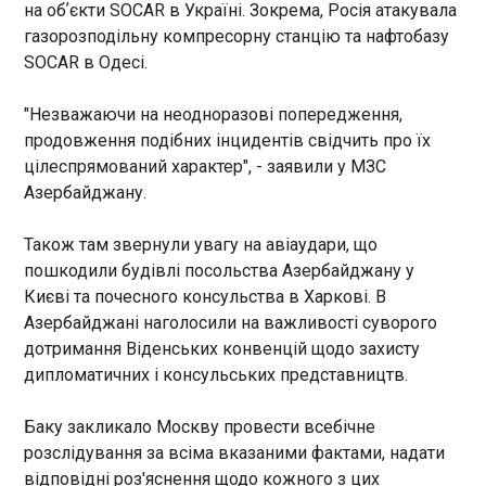
на обʼєкти SOCAR в Україні. Зокрема, Росія атакувала
Йорку розпочинатиме роботу
01:20:36
нова сесія Генеральної
газорозподільну компресорну станцію та нафтобазу
Асамблеї ООН.
SOCAR в Одесі.
"Незважаючи на неодноразові попередження,
продовження подібних інцидентів свідчить про їх
цілеспрямований характер", - заявили у МЗС
ЧИТАТЬ
Азербайджану.
Також там звернули увагу на авіаудари, що
Іспанія вибила Португалію і завершила
пошкодили будівлі посольства Азербайджану у
історію Кріштіану Роналду на Мундіалях
Києві та почесного консульства в Харкові. В
00:18:27
Азербайджані наголосили на важливості суворого
Кріштіану Роналду говорив,
дотримання Віденських конвенцій щодо захисту
що чемпіонат світу-2026
дипломатичних і консульських представництв.
буде останнім в його кар'єрі.
Момент завершення його
Баку закликало Москву провести всебічне
особистої історії на
Мундіалях настав раніше, ніж
розслідування за всіма вказаними фактами, надати
ЧИТАТЬ
він сподівався - вже в 1/8
відповідні роз'яснення щодо кожного з цих