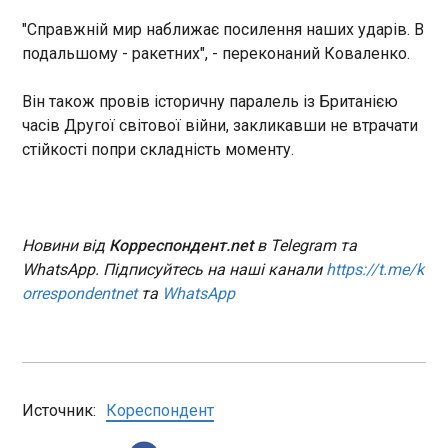
"Справжній мир наближає посилення наших ударів. В
"Могли б шантажувати весь світ". Чи могла
подальшому - ракетних", - переконаний Коваленко.
Україна зберегти ядерну зброю
03:28:52
Він також провів історичну паралель із Британією
Лідер фракції "Слуга народу"
часів Другої світової війни, закликавши не втрачати
Давид Арахамія в інтерв'ю
програмі "Хард з Влащенко"
стійкості попри складність моменту.
назвав фатальною помилкою
президента Кравчука відмову
від ядерної зброї, за
ЧИТАТЬ
допомогою якої, за словами
Новини від
Корреспондент.net
в Telegram та
депутата, можна було б
WhatsApp. Підписуйтесь на наші канали
https://t.me/k
"шантажувати весь світ".
РФ завдала удару по Одесі: спалахнули
orrespondentnet
та
WhatsApp
пожежі
03:07:48
Російські окупанти атакували Одесу в ніч на 6
липня. Постраждала людина та пошкоджені
житлові будівлі. Про це повідомив начальник
Источник:
Кореспондент
Одеської МВА Сергій Лисак. В одному з районів
міста в наслідок атаки зафіксували пожежу у