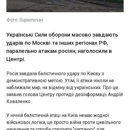
перелічив на своєму Telegram-каналі наслідки
ворожих ударів по столиці та назвав кількість
потерпілих. За його словами, взагалом в столиці
вже сім постраждалих; двох з них
Фото: Supernova+
госпіталізували. Раніше чиновник повідомляв
про трьох потерпілих.
ЧИТАТЬ
Українські Сили оборони масово завдають
ударів по Москві та інших регіонах РФ,
паралельно атакам росіян, наголосили в
Удар по Києву: росте кількість потерпілих
04:39:44
Центрі.
Начальник Київської МВА Віталій Кличко
перелічив на своєму Telegram-каналі наслідки
Росія завдала балістичного удару по Києву з
ворожих ударів по столиці та назвав кількість
демонстративною метою. Утім, її атаки ніколи не
потерпілих. За його словами, взагалом в столиці
наближали мир, на відміну від українських. Про це
вже сім постраждалих; двох з них
заявив голова Центру протидії дезінформації Андрій
госпіталізували. Раніше чиновник повідомляв
Коваленко.
про трьох потерпілих.
ЧИТАТЬ
У нічній балістичній атаці на Київ немає жодної
військової логіки, це просто війна проти цивільного
Росія запустила крилаті ракети та Калібри з
моря
населення та спроба створити "картинку" для