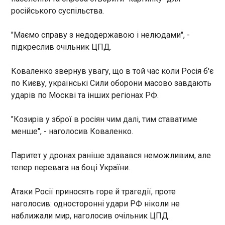
04:03:01
російського суспільства.
Російські війська здійснили пуски крилатих
ракет Калібр з акваторії Чорного моря та бортів
"Маємо справу з недодержавою і нелюдами", -
стратегічної авіації в ніч на 6 липня. Про це
підкреслив очільник ЦПД.
повідомляють Повітряні сили ЗСУ. "Увага! Група
крилатих ракет Калібр на Миколаївщину з
Коваленко звернув увагу, що в той час коли Росія б'є
півдня!", - йшлося в повідомленні військових.
по Києву, українські Сили оборони масово завдають
ЧИТАТЬ
ударів по Москві та інших регіонах РФ.
"Козирів у зброї в росіян чим далі, тим ставатиме
Росіянам пропонують заправляти авто в
Китаї - соцмережі
менше", - наголосив Коваленко.
03:46:07
Паритет у дронах раніше здавався неможливим, але
Жителям Забайкалля почали пропонувати
заправлятися в Китаї на тлі паливної кризи в РФ.
тепер перевага на боці України.
У чатах міст Забайкальського краю з’явилися
оголошення про заправку автомобілів в сусідній
Атаки Росії приносять горе й трагедії, проте
країні. Про це повідомляє російський Telegram-
наголосив: односторонні удари РФ ніколи не
канал Осторожно.Новости .
ЧИТАТЬ
наближали мир, наголосив очільник ЦПД.