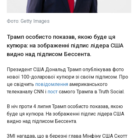
Група представників
естонської інтелігенції
висунули на посаду
президента Естонії
Фото: Getty Images
колишнього командувача
найбільшої добровольчої
ЧИТАТЬ
Трамп особисто показав, якою буде ця
оборонної структури країни
купюра: на зображенні підпис лідера США
Кайтселійту Ріхо Юхтегі. Як
пише ERR , генерал-майор
видно над підписом Бессента.
У Польщі відреагували на новину можливий
Юхтегі має досвід
напад РФ
командування батальйоном
05:03:29
Президент США Дональд Трамп опублікував фото
розвідки Сил оборони,
Польща готується до "різних" сценаріїв на тлі
нової 100-доларової купюри зі своїм підписом. Про
очолював естонський
дедалі активніших дискусій щодо можливої
це свідчить
повідомлення
американського
контингент в Афганістані,
провокації з боку Росії. Про це заявив прем'єр-
командував спеціальними
телеканалу CNN і
пост
самого Трампа в Truth Social.
міністр Польщі Дональд Туск і припустив, що
операціями та був воєнним
найближчі місяці можуть виявитися
аташе Естонії у Грузії. З 2019
В ніч проти 4 липня Трамп особисто показав, якою
"критичними", повідомляє BBC News.
ЧИТАТЬ
до 2023 року він перебував
буде ця купюра. На зображенні підпис лідера США
на чолі Кайтселійту, який
видно над підписом Бессента.
можна порівняти з
В Керчі пролунали вибухи і спалахнула
українською Територіальною
ЗМІ нагадав, що в березні глава Мінфіну США Скотт
пожежа - соцмережі
обороною.