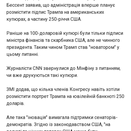
03:46:22
Бессент заявив, що адміністрація вперше планує
розмістити підпис Трампа на американських
Керченський міст перекривали в тимчасово
купюрах, а частину 250-річчя США.
окупованому Криму в ніч на 4 липня. Також була
інформація про вибухи в районі. Про це свідчить
допис моніторингового Telegram-каналу
Раніше на 100-доларовій купюрі були тільки підписи
Кримський вітер. Гауляйтер Севастополя
міністра фінансів та скарбника США, але не чинного
Михайло Развожаєв заявив своєю чергою про
президента. Таким чином Трамп став "новатором" у
повітряну тривогу в цьому окупованму місті.
ЧИТАТЬ
цьому питанні.
Журналісти CNN звернулися до Мінфіну з питанням,
Москву атакують дрони: працює ППО
чи вже друкуються такі купюри.
03:05:35
Москва опинилася під атакою дронів у ніч проти
ЗМІ додав, що кілька членів Конгресу навіть хотіли
4 липня. Наліт почався ввечері і продовжується
розмістити портрет Трампа на ювілейній банкноті 250
вже протягом кількох годин. Про це повідомив
мер столиці РФ Сергій Собянін в Telegram.
доларів.
Атака почалася приблизно о 22:45. Собянін
звітував, що сили ППО "знищили безпілотника,
Але така "іновація" вимагала підтримки сенаторів-
який летів на Москву".
ЧИТАТЬ
демократів. Згідно із законодавством США, "на