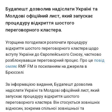
розраховуємо на Zuffa Boxing як на одного з
22:15:43
найімовірніших партнерів у питанні проведення
Будапешт дозволив надіслати Україні та
великого поєдинку світового масштабу.
Молдові офіційний лист, який запускає
Остаточна структура буде визначена, виходячи з
процедуру відкриття шостого
інтересу до поєдинку, побажань боксерів і
масштабу проєкту загалом", - цитує Лапіна BBC
переговорного кластера.
Sport. Раніше контрактами з Zuffa Boxing
відзначилися такі українські боксери, як Сергій
Угорщина погодилася розпочати процедуру
ЧИТАТЬ
Богачук, Олександр Гвоздик, Сергій
відкриття шостого переговорного кластера щодо
Дерев’янченко та Владислав Сиренко. У
вступу України до Європейського Союзу, частково
команді Усика говорять про Вайлдера як про
Україна ініціює міжнародне розслідування
боксера на "останній танець" Новини від
розблокувавши переговорний процес. Про це
повід
замаху у Монако
Корреспондент.net в Telegram і WhatsApp.
омляє
RMF FM із посиланням на джерела в
22:01:36
Підписуйтеся на наші канали
Брюсселі.
https://t.me/korrespondentnet і WhatsApp
Офіс генерального прокурора ініціює створення
міжнародної слідчої групи для розслідування
За інформацією видання, Будапешт дозволив
замаху на вбивство трьох членів однієї родини,
надіслати Україні та Молдові офіційний лист, який
серед яких дитина, у Князівстві Монако. За
запускає процедуру відкриття шостого
даними слідства, 29 червня біля житлового
переговорного кластера. Він стосується зовнішніх
будинку в Монако спрацював вибуховий
ЧИТАТЬ
відносин, зокрема спільної зовнішньої та
пристрій. Унаслідок вибуху постраждали троє