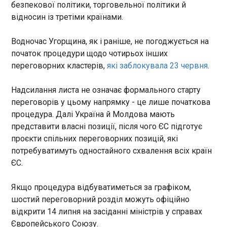
членів однієї родини, їх госпіталізували.
безпекової політики, торговельної політики й
відносин із третіми країнами.
Вірменія обмежить право голосу для
громадян за кордоном
21:55:00
Водночас Угорщина, як і раніше, не погоджується на
початок процедури щодо чотирьох інших
Парламент Вірменії
затвердив масштабні зміни
переговорних кластерів,
які заблокувала 23 червня
.
до виборчого законодавства,
які фактично забороняють
Надсилання листа не означає формального старту
більшості громадян, що
переговорів у цьому напрямку - це лише початкова
проживають за кордоном,
ЧИТАТЬ
процедура. Далі Україна й Молдова мають
брати участь у
представити власні позиції, після чого ЄС підготує
загальнонаціональних
проєкти спільних переговорних позицій, які
виборах. Це рішення
Динамо напередодні єврокубкових матчів
ухвалили менш ніж за місяць
потребуватимуть одностайного схвалення всіх країн
виграло спаринг в Австрії
після суперечливих
ЄС.
21:39:13
парламентських виборів,
У п’ятницю, 3 липня, Динамо завершило
результати яких наразі
Якщо процедура відбуватиметься за графіком,
тренувальний збір в Австрії поєдинком з
оскаржуються в судах, пише
шостий переговорний розділ можуть офіційно
австрійською командою. Свій останній із п’яти
Bloomberg .
спарингів, запланованих до початку участі у
відкрити 14 липня на засіданні міністрів у справах
кваліфікаційному відборі в рамках Ліги Європи,
Європейського Союзу.