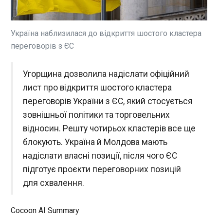
Угорщина погодилася розпочати процедуру
відкриття шостого переговорного кластера
щодо вступу України до Європейського Союзу,
частково розблокувавши переговорний процес.
Україна наблизилася до відкриття шостого кластера
Про це повідомляє RMF FM із посиланням на
переговорів з ЄС
джерела в Брюсселі.
ЧИТАТЬ
Угорщина дозволила надіслати офіційний
Усик накреслює плани на бій разом із
лист про відкриття шостого кластера
промоушеном Zuffa Boxing
переговорів України з ЄС, який стосується
22:23:45
зовнішньої політики та торговельних
Колишній чемпіон світу у надважкій вазі
відносин. Решту чотирьох кластерів все ще
Олександр Усик планує приєднатися до
промоушену Zuffa Boxing. Директор команди
блокують. Україна й Молдова мають
українського боксера Сергій Лапін зазначив, що
надіслати власні позиції, після чого ЄС
планується боксерське шоу під егідою цієї
підготує проєкти переговорних позицій
промоутерської компанії, тривають переговори.
ЧИТАТЬ
"Ми активно ведемо переговори безпосередньо
для схвалення.
з Zuffa Boxing. Це, як Ви самі розумієте,
переговори з компанією найвищого рівня. На
Зеленський провів розмову з прем'єр-
Cocoon AI Summary
цьому етапі жодних угод ще не досягнуто. Ми
міністром Нідерландів