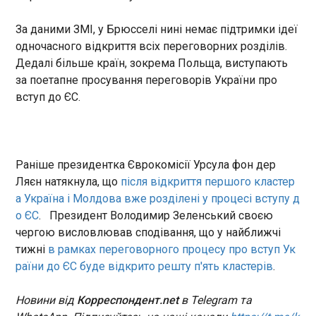
українська команда під керівництвом Ігоря
Костюка провела із чинним чемпіоном Австрії,
ЧИТАТЬ
За даними ЗМІ, у Брюсселі нині немає підтримки ідеї
командою ЛАСК. Київська команда у
одночасного відкриття всіх переговорних розділів.
товариському поєдинку здобула перемогу - 2:0.
Дедалі більше країн, зокрема Польща, виступають
Обидва голи у спарингу забив Матвій
На окупованій ЗАЕС укотре стався блекаут
за поетапне просування переговорів України про
Пономаренко. Відзначився форвард у кожному
21:35:29
з таймів. Спочатку за "біло-синіх" гравець
вступ до ЄС.
Запорізька атомна електростанція втратила
результативно зіграв на 34-й хвилині зустрічі,
зовнішнє електроживлення та перейшла на
коли Микола Шапаренко віддав йому пас від
дизель-генератори. Про це повідомляє
лицьової лінії у центр штрафного майданчика.
Енергоатом. "О 16:46 відключилася повітряна
Форвард управно пробив у правий нижній кут і
лінія електропередачі Феросплавна , що
Раніше президентка Єврокомісії Урсула фон дер
поклав початок голам у протистоянні з
з'єднувала тимчасово окуповану Запорізьку АЕС
Ляєн натякнула, що
після відкриття першого кластер
австрійцями. Другий свій гол Пономаренко
з Об'єднаною енергосистемою України", -
ЧИТАТЬ
а Україна і Молдова вже розділені у процесі вступу д
забив на 80-й хвилині поєдинку. Наприкінці
зазначили у повідомленні.
матчу Назар Волошин віддав гостру передачу з
о ЄС
. Президент Володимир Зеленський своєю
лівого флангу, а динамівський нападник успішно
чергою висловлював сподівання, що у найближчі
Україна та Німеччина обговорили розвиток
її замкнув. Динамо - ЛАСК - 2:0 Голи:
тижні
в рамках переговорного процесу про вступ Ук
технологічних спроможностей на полі бою
Пономаренко, 32, 80 Динамо: Нещерет,
раїни до ЄС буде відкрито решту п'ять кластерів
.
21:33:04
Кендзера, Біловар (Малиш, 68), Михавко,
Дубінчак, Бражко, Піхальонок, Шапаренко,
Новини від
Корреспондент.net
в Telegram та
Волошин, Редушко (Огундана, 78), Пономаренко