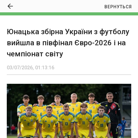
ВЕРНУТЬСЯ
Юнацька збірна України з футболу
Юнацька збірна України з футболу вийшла в
вийшла в півфінал Євро-2026 і на
півфінал Євро-2026 і на чемпіонат світу
01:13:16
чемпіонат світу
03/07/2026, 01:13:16
ЧИТАТЬ
Осліплення ворога. Удари по космічному
звʼязку РФ
00:58:55