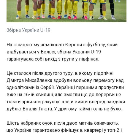
Протягом останніх тижнів Україна відкрила
новий, стратегічно важливий фронт у війні
дальнобійних безпілотників, розпочавши
системну кампанію з ураження російських
наземних центрів космічного зв'язку. Згідно з
Збірна України U-19
матеріалами та аналізом BBС, лише за короткий
ЧИТАТЬ
період було завдано щонайменше п'яти
результативних ударів, унаслідок яких
На юнацькому чемпіонаті Європи з футболу, який
пошкоджено чотири ключові комплекси
відбувається у Вельсі, збірна України U-19
Укренерго: в п'ятницю в Україні не
супутникового зв’язку.
прогнозуються відключення електроенергії
гарантувала собі вихід з групи у півфінал.
00:57:14
Це сталося після другого туру, в якому підопічні
В п'ятницю, 3 липня, в Україні
не планується заходів
Дмитра Михайленка здобули вольову перемогу над
відключення електроенергії.
однолітками із Сербії. Українці першими пропустили
Про це повідомили в
вже на 16-ій хвилині, але змогли ще до перерви не
"Укренерго". Там також
тільки зрівняти рахунок, але й вийти вперед завдяки
закликали перенести
ЧИТАТЬ
дублю Віталія Глюта. У другому таймі голів не було.
користування потужними
електроприладами на денний
Шість набраних очок після двох матчів означають,
час з 10:00 до 16:00.
Захистить усю Європу: Україна і ФРН
що Україна гарантовано фінішує в квартері у топ-2 і
розробляє спільний захист від балістики