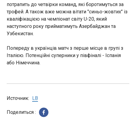
потрапить до четвірки команд, які боротимуться за
00:51:45
трофей. А також вже можна вітати "синьо-жовтих" із
Україна та Німеччина працюють над спільним
кваліфікацією на чемпіонат світу U-20, який
проєктом захисту від балістичних ракет, який в
перспективі захистить увесь європейський
наступного року прийматимуть Азербайджан та
континент. Про це розповів посол України в
Узбекистан.
Німеччині Олексій Макеєв в інтерв'ю
Укрінформу.
Попереду в українців матч з перше місце в групі з
ЧИТАТЬ
Італією. Потенційні суперники у півфіналі - Іспанія
або Німеччина.
Україна та Польща проведуть переговори на
рівні міністрів закордонних справ
00:49:55
У п'ятницю у Варшаві
Источник:
LB
відбудеться зустріч міністрів
закордонних справ України
Поделиться :
та Польщі Андрія Сибіги і
Радослава Сікорського. Як
пише Polsat News ,
ЧИТАТЬ
переговори дипломатів